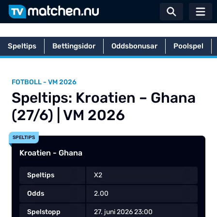
Växla sö
Speltips
Bettingsidor
Oddsbonusar
Poolspel
Hem
Betting
Speltips
Speltips: Kroatien – Ghana (27/6) | VM 202
FOTBOLL - VM 2026
Speltips: Kroatien – Ghana
(27/6) | VM 2026
SPELTIPS
Kroatien - Ghana
Speltips
X2
Odds
2.00
Spelstopp
27. juni 2026 23:00