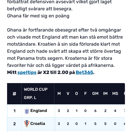
förbättrat defensiven avsevärt vilket gjort laget
betydligt svårare att besegra.
Ghana får med sig en poäng
Ghana är fortfarande obesegrat efter två omgångar
och visade mot England att man kan stå emot bättre
motståndare. Kroatien å sin sida förlorade klart mot
England och hade svårt att skapa ett större övertag
mot Panama trots segern. Kroaterna är för stora
favoriter här och då ligger värdet på afrikanerna.
Mitt
speltips
är X2 till 2.00 på
Bet365
.
WORLD CUP
#
M
V
O
F
GM
IM
MS
P
GRP. L
England
1
3
2
1
0
6
2
4
7
Croatia
2
3
2
0
1
5
5
0
6