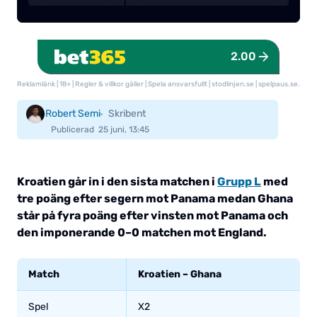
2.00
TILL BOOKMAKER
Reklamlänk | 18+ |
Regler & villkor gäller
| Spela ansvarsfullt |
stodlinjen.se
|
spelpaus.se
.
Robert Semi
Skribent
Publicerad
25 juni, 13:45
Kroatien går in i den sista matchen i
Grupp L
med
tre poäng efter segern mot Panama medan Ghana
står på fyra poäng efter vinsten mot Panama och
den imponerande 0–0 matchen mot England.
Match
Kroatien – Ghana
Spel
X2