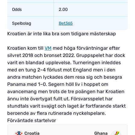
Odds
2.00
Spelbolag
Bet365
Kroatien är inte lika bra som tidigare mästerskap
Kroatien kom till
VM
med höga förväntningar efter
silvret 2018 och bronset 2022. Gruppspelet har dock
varit en blandad upplevelse. Turneringen inleddes
med en tung 2–4 förlust mot England men i den
andra matchen lyckades dem resa sig och besegra
Panama med 1–0. Segern höll liv i hoppet om
avancemang men trots de tre poängen har Kroatien
ännu inte övertygat fullt ut. Försvarsspelet har
stundtals varit svajigt och laget är fortfarande starkt
beroende av flera rutinerade nyckelspelare.
Förväntade startelvor
Croatia
Ghana