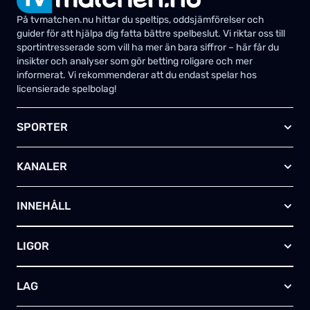
På tvmatchen.nu hittar du speltips, oddsjämförelser och
guider för att hjälpa dig fatta bättre spelbeslut. Vi riktar oss till
sportintresserade som vill ha mer än bara siffror – här får du
insikter och analyser som gör betting roligare och mer
informerat. Vi rekommenderar att du endast spelar hos
licensierade spelbolag!
SPORTER
Fotboll
KANALER
Ishockey
Amerikansk fotboll
Viaplay SE
Basket
INNEHÅLL
TV4 Play Sport Total
Handboll
Kanal 5
Om oss
Rugby
HBO Max (SE)
LIGOR
Kontakta oss
Innebandy
Alla kanaler
Annonsera
Futsal
EFL-cupen
Skapa egen TV-tablå
LAG
Bandy
Championship
Telia – paket & erbjudanden
Friidrott
FA-cupen