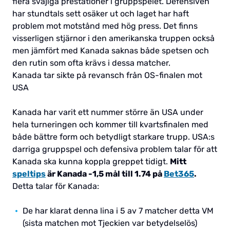
flera svajiga prestationer i gruppspelet. Defensiven
har stundtals sett osäker ut och laget har haft
problem mot motstånd med hög press. Det finns
visserligen stjärnor i den amerikanska truppen också
men jämfört med Kanada saknas både spetsen och
den rutin som ofta krävs i dessa matcher.
Kanada tar sikte på revansch från OS-finalen mot
USA
Kanada har varit ett nummer större än USA under
hela turneringen och kommer till kvartsfinalen med
både bättre form och betydligt starkare trupp. USA:s
darriga gruppspel och defensiva problem talar för att
Kanada ska kunna koppla greppet tidigt.
Mitt
speltips
är Kanada -1,5 mål till 1.74 på
Bet365
.
Detta talar för Kanada:
De har klarat denna lina i 5 av 7 matcher detta VM
(sista matchen mot Tjeckien var betydelselös)