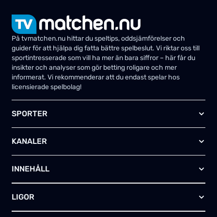
På tvmatchen.nu hittar du speltips, oddsjämförelser och
guider för att hjälpa dig fatta bättre spelbeslut. Vi riktar oss till
sportintresserade som vill ha mer än bara siffror – här får du
insikter och analyser som gör betting roligare och mer
informerat. Vi rekommenderar att du endast spelar hos
licensierade spelbolag!
SPORTER
Fotboll
KANALER
Ishockey
Amerikansk fotboll
Viaplay SE
Basket
INNEHÅLL
TV4 Play Sport Total
Handboll
Kanal 5
Om oss
Rugby
HBO Max (SE)
LIGOR
Kontakta oss
Innebandy
Alla kanaler
Annonsera
Futsal