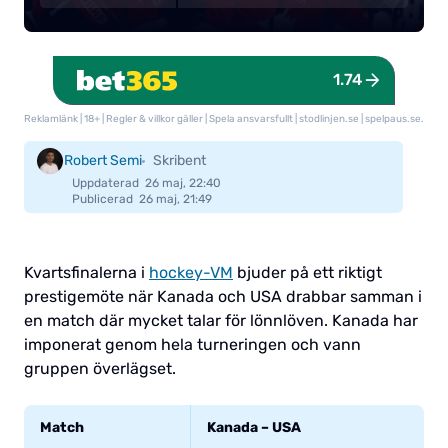
1.74
TILL BOOKMAKER
Reklamlänk | 18+ |
Regler & villkor gäller
| Spela ansvarsfullt |
stodlinjen.se
|
spelpaus.se
.
Robert Semi
Skribent
Uppdaterad
26 maj, 22:40
Publicerad
26 maj, 21:49
Kvartsfinalerna i
hockey-VM
bjuder på ett riktigt
prestige­möte när Kanada och USA drabbar samman i
en match där mycket talar för lönnlöven. Kanada har
imponerat genom hela turneringen och vann
gruppen överlägset.
Match
Kanada – USA