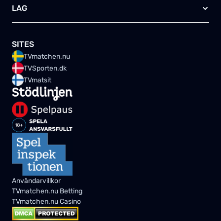
EFL-cupen
Skapa egen TV-tablå
LAG
Bandy
Championship
Telia – paket & erbjudanden
Friidrott
FA-cupen
Arsenal FC
Skriv för oss
Tennis
Premier League
Manchester City
SITES
Golf
Champions League
Liverpool FC
TVmatchen.nu
Fighting
Europa League
Chelsea FC
TVSporten.dk
Motor
UEFA Nations League A
Manchester United
TVmatsit
Vinterstudio
Ligue 1
PSG
Trav
Bundesliga
FC Bayern München
Serie A
Borussia Dortmund
La Liga
Leipzig
Allsvenskan
AS Roma
Svenska cupen
Inter
Superettan
AC Milan
Fotbolls-VM 2026
Juventus
SHL
Användarvillkor
Real Madrid
NHL
TVmatchen.nu Betting
FC Barcelona
Hockeyallsvenskan
TVmatchen.nu Casino
AIK
NBA
Malmö FF