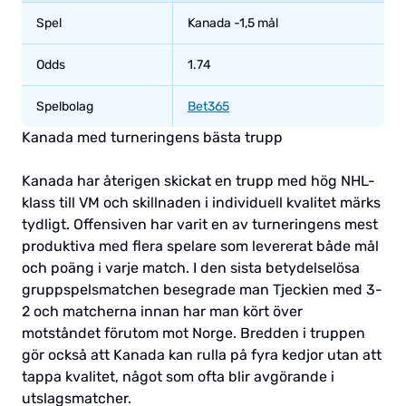
Spel
Kanada -1,5 mål
Odds
1.74
Spelbolag
Bet365
Kanada med turneringens bästa trupp
Kanada har återigen skickat en trupp med hög NHL-
klass till VM och skillnaden i individuell kvalitet märks
tydligt. Offensiven har varit en av turneringens mest
produktiva med flera spelare som levererat både mål
och poäng i varje match. I den sista betydelselösa
gruppspelsmatchen besegrade man Tjeckien med 3-
2 och matcherna innan har man kört över
motståndet förutom mot Norge. Bredden i truppen
gör också att Kanada kan rulla på fyra kedjor utan att
tappa kvalitet, något som ofta blir avgörande i
utslagsmatcher.