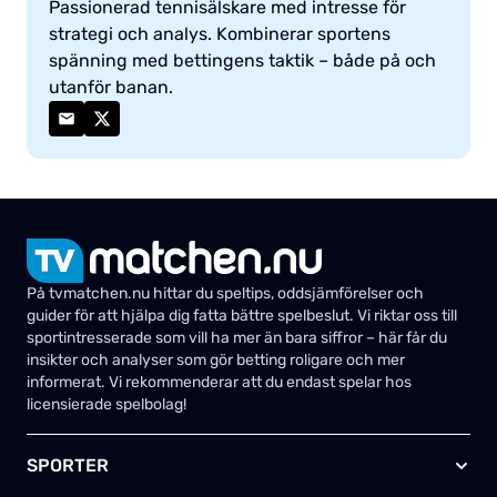
Passionerad tennisälskare med intresse för
strategi och analys. Kombinerar sportens
spänning med bettingens taktik – både på och
utanför banan.
På tvmatchen.nu hittar du speltips, oddsjämförelser och
guider för att hjälpa dig fatta bättre spelbeslut. Vi riktar oss till
sportintresserade som vill ha mer än bara siffror – här får du
insikter och analyser som gör betting roligare och mer
informerat. Vi rekommenderar att du endast spelar hos
licensierade spelbolag!
SPORTER