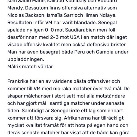
som Sadio Mané, Kalidou Koulibaly och Edouard
Mendy. Dessutom finns offensiva alternativ som
Nicolas Jackson, Ismaïla Sarr och Iliman Ndiaye.
Resultaten inför VM har varit blandade. Senegal
spelade nyligen 0–0 mot Saudiarabien men föll
dessförinnan med 2–3 mot USA i en match där laget
visade offensiv kvalitet men också defensiva brister.
Man har även besegrat både Peru och Gambia under
uppladdningen.
Målrik match väntar
Frankrike har en av världens bästa offensiver och
kommer till VM med nio raka matcher över två mål. De
skapar målchanser i stort sett mot alla motståndare
och har gjort mål i samtliga matcher under senaste
tiden. Samtidigt är Senegal inte ett lag som enbart
kommer att försvara sig. Afrikanerna har tillräckligt
mycket kvalitet framåt för att hota på egen hand och
deras senaste matcher har visat att de både kan göra