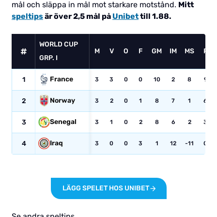
mål och släppa in mål mot starkare motstånd.
Mitt
speltips
är över 2,5 mål på
Unibet
till 1.88.
WORLD CUP
#
M
V
O
F
GM
IM
MS
P
GRP. I
France
1
3
3
0
0
10
2
8
9
Norway
2
3
2
0
1
8
7
1
6
Senegal
3
3
1
0
2
8
6
2
3
Iraq
4
3
0
0
3
1
12
-11
0
LÄGG SPELET HOS UNIBET
Se andra speltips