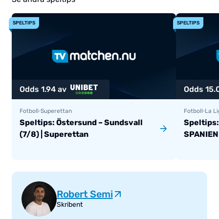
SPELTIPS
SPELTIPS
Odds 1.94 av
Odds 15.
Fotboll
Superettan
Fotboll
La L
Speltips: Östersund – Sundsvall
Speltips:
(7/8) | Superettan
SPANIEN
Robert Semi
Skribent