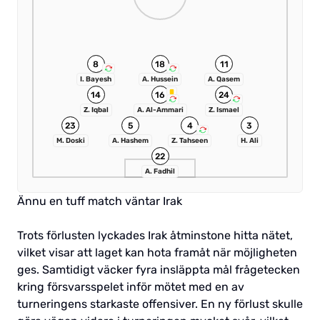
8
18
11
I. Bayesh
A. Hussein
A. Qasem
14
16
24
Z. Iqbal
A. Al-Ammari
Z. Ismael
23
5
4
3
M. Doski
A. Hashem
Z. Tahseen
H. Ali
22
A. Fadhil
Ännu en tuff match väntar Irak
Trots förlusten lyckades Irak åtminstone hitta nätet,
vilket visar att laget kan hota framåt när möjligheten
ges. Samtidigt väcker fyra insläppta mål frågetecken
kring försvarsspelet inför mötet med en av
turneringens starkaste offensiver. En ny förlust skulle