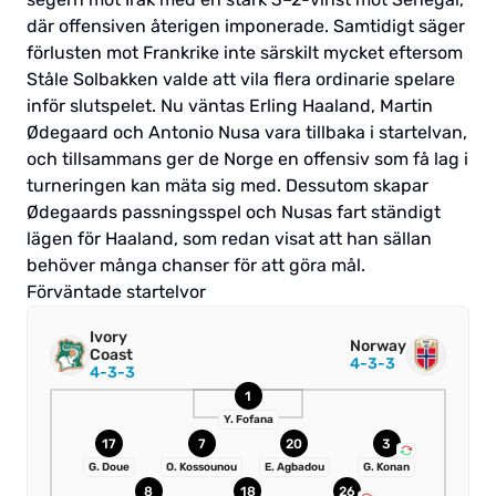
där offensiven återigen imponerade. Samtidigt säger
förlusten mot Frankrike inte särskilt mycket eftersom
Ståle Solbakken valde att vila flera ordinarie spelare
inför slutspelet. Nu väntas Erling Haaland, Martin
Ødegaard och Antonio Nusa vara tillbaka i startelvan,
och tillsammans ger de Norge en offensiv som få lag i
turneringen kan mäta sig med. Dessutom skapar
Ødegaards passningsspel och Nusas fart ständigt
lägen för Haaland, som redan visat att han sällan
behöver många chanser för att göra mål.
Förväntade startelvor
Ivory
Norway
Coast
4-3-3
4-3-3
1
Y. Fofana
17
7
20
3
G. Doue
O. Kossounou
E. Agbadou
G. Konan
8
18
26