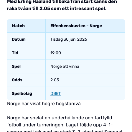
Med Erling Haaland tillbaka från start känns den
raka tvåan till 2.05 som ett intressant spel.
Match
Elfenbenskusten – Norge
Datum
Tisdag 30 juni 2026
Tid
19:00
Spel
Norge att vinna
Odds
2.05
Spelbolag
DBET
Norge har visat högre högstanivå
Norge har spelat en underhållande och fartfylld
fotboll under turneringen. Laget följde upp 4–1-
segern mot Irak med en stark 3–2-vinst mot Senegal,