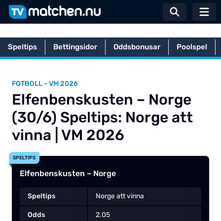
Växla sö
Speltips
Bettingsidor
Oddsbonusar
Poolspel
Hem
Betting
Speltips
Elfenbenskusten – Norge (30/6) Speltips: 
FOTBOLL - VM 2026
Elfenbenskusten – Norge
(30/6) Speltips: Norge att
vinna | VM 2026
SPELTIPS
Elfenbenskusten – Norge
Speltips
Norge att vinna
Odds
2.05