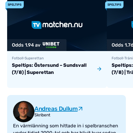
SPELTIPS
SPELTIPS
Odds 1.94 av
Odds 1.76
Fotboll
Superettan
Fotboll
Trän
Speltips: Östersund – Sundsvall
Speltips:
(7/8) | Superettan
(7/8) | 
Andreas Dullum
Skribent
En värmlänning som hittade in i spelbranschen
under tidigt 2000-tal och har blivit kvar sedan