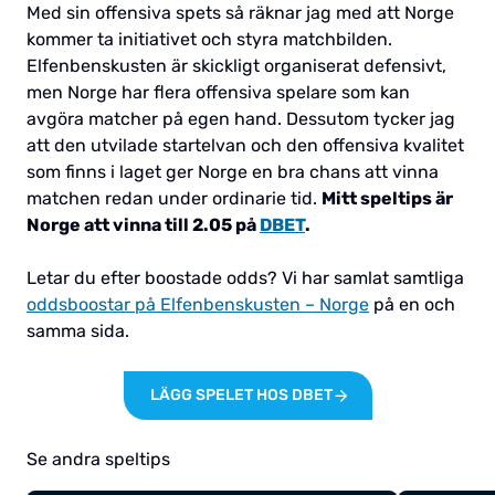
Med sin offensiva spets så räknar jag med att Norge
kommer ta initiativet och styra matchbilden.
Elfenbenskusten är skickligt organiserat defensivt,
men Norge har flera offensiva spelare som kan
avgöra matcher på egen hand. Dessutom tycker jag
att den utvilade startelvan och den offensiva kvalitet
som finns i laget ger Norge en bra chans att vinna
matchen redan under ordinarie tid.
Mitt speltips är
Norge att vinna till 2.05 på
DBET
.
Letar du efter boostade odds? Vi har samlat samtliga
oddsboostar på Elfenbenskusten – Norge
på en och
samma sida.
LÄGG SPELET HOS DBET
Se andra speltips