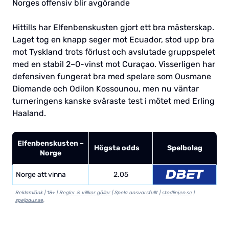
Norges offensiv blir avgörande
Hittills har Elfenbenskusten gjort ett bra mästerskap.
Laget tog en knapp seger mot Ecuador, stod upp bra
mot Tyskland trots förlust och avslutade gruppspelet
med en stabil 2–0-vinst mot Curaçao. Visserligen har
defensiven fungerat bra med spelare som Ousmane
Diomande och Odilon Kossounou, men nu väntar
turneringens kanske svåraste test i mötet med Erling
Haaland.
Elfenbenskusten –
Högsta odds
Spelbolag
Norge
Norge att vinna
2.05
Reklamlänk | 18+ |
Regler & villkor gäller
| Spela ansvarsfullt |
stodlinjen.se
|
spelpaus.se
.