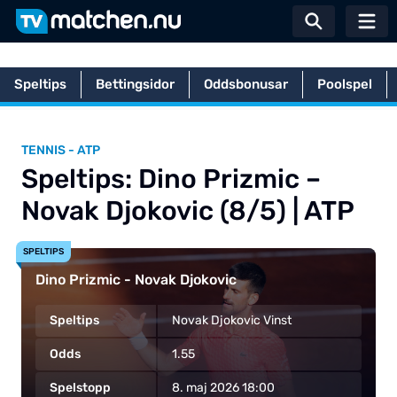
Växla sö
Speltips
Bettingsidor
Oddsbonusar
Poolspel
Hem
Betting
Speltips
Speltips: Dino Prizmic – Novak Djokovic (8
TENNIS - ATP
Speltips: Dino Prizmic –
Novak Djokovic (8/5) | ATP
SPELTIPS
Dino Prizmic - Novak Djokovic
Speltips
Novak Djokovic Vinst
Odds
1.55
Spelstopp
8. maj 2026 18:00