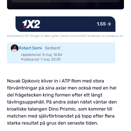
1.55
TILL BOOKMAKER
Reklamlänk | 18+ |
Regler & villkor gäller
| Spela ansvarsfullt |
stodlinjen.se
|
spelpaus.se
.
Robert Semi
Skribent
Uppdaterad
8 maj, 16:54
Publicerad
7 maj, 20:39
Novak Djokovic kliver in i ATP Rom med stora
förväntningar på sina axlar men också med en hel
del frågetecken kring formen efter ett långt
tävlingsuppehåll. På andra sidan nätet väntar den
kroatiske talangen Dino Prizmic, som kommer till
matchen med självförtroendet på topp efter flera
starka resultat på grus den senaste tiden.