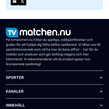
På tvmatchen.nu hittar du speltips, oddsjämförelser och
guider för att hjälpa dig fatta bättre spelbeslut. Vi riktar oss till
sportintresserade som vill ha mer än bara siffror – här får du
insikter och analyser som gör betting roligare och mer
informerat. Vi rekommenderar att du endast spelar hos
licensierade spelbolag!
SPORTER
Fotboll
KANALER
Ishockey
Amerikansk fotboll
Viaplay SE
Basket
INNEHÅLL
TV4 Play Sport Total