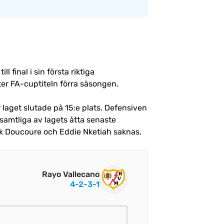
 final i sin första riktiga
er FA-cuptiteln förra säsongen.
laget slutade på 15:e plats. Defensiven
 samtliga av lagets åtta senaste
ick Doucoure och Eddie Nketiah saknas.
Rayo Vallecano
4-2-3-1