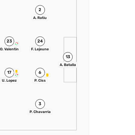
2
A. Ratiu
23
24
O. Valentin
F. Lejeune
13
A. Batalla
17
6
U. Lopez
P. Ciss
3
P. Chavarria