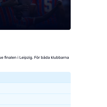
 finalen i Leipzig. För båda klubbarna