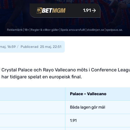
1.91
TILL BOOKMAKER
Reklamlänk | 18+ |
Regler & villkor gäller
| Spela ansvarsfullt |
stodlinjen.se
|
spelpaus.se
.
maj, 16:59
Publicerad
25 maj, 22:51
 Crystal Palace och Rayo Vallecano möts i Conference League
 har tidigare spelat en europeisk final.
Palace – Vallecano
Båda lagen gör mål
1.91