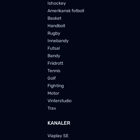
Ishockey
Amerikansk fotboll
Basket
Handboll
Rugby
Innebandy
Futsal
Bandy
Friidrott
Tennis
Golf
Fighting
Motor
Vinterstudio
Trav
KANALER
Viaplay SE