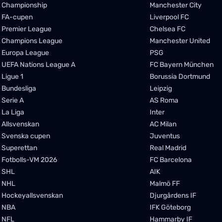
Championship
Manchester City
FA-cupen
Liverpool FC
Premier League
Chelsea FC
Champions League
Manchester United
Europa League
PSG
UEFA Nations League A
FC Bayern München
Ligue 1
Borussia Dortmund
Bundesliga
Leipzig
Serie A
AS Roma
La Liga
Inter
Allsvenskan
AC Milan
Svenska cupen
Juventus
Superettan
Real Madrid
Fotbolls-VM 2026
FC Barcelona
SHL
AIK
NHL
Malmö FF
Hockeyallsvenskan
Djurgårdens IF
NBA
IFK Göteborg
NFL
Hammarby IF