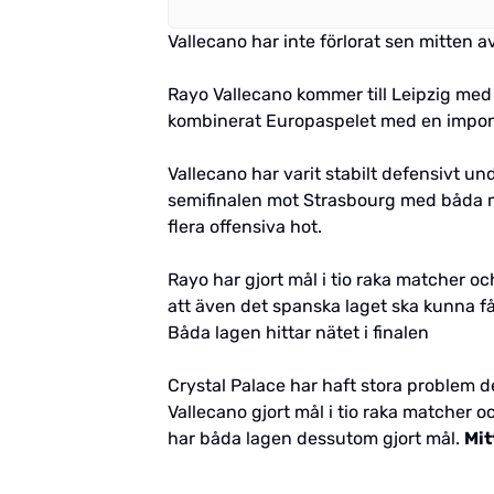
Vallecano har inte förlorat sen mitten av
Rayo Vallecano kommer till Leipzig med 
kombinerat Europaspelet med en imponer
Vallecano har varit stabilt defensivt u
semifinalen mot Strasbourg med båda m
flera offensiva hot.
Rayo har gjort mål i tio raka matcher o
att även det spanska laget ska kunna få 
Båda lagen hittar nätet i finalen
Crystal Palace har haft stora problem 
Vallecano gjort mål i tio raka matcher o
har båda lagen dessutom gjort mål.
Mit