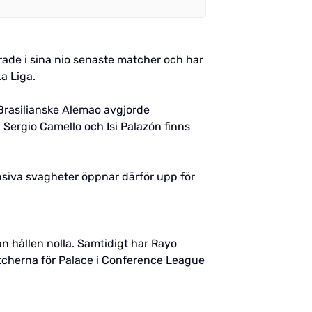
rade i sina nio senaste matcher och har
a Liga.
 Brasilianske Alemao avgjorde
ergio Camello och Isi Palazón finns
ensiva svagheter öppnar därför upp för
n hållen nolla. Samtidigt har Rayo
matcherna för Palace i Conference League