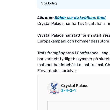
Spelbolag
Läs mer:
Såhär ser du kvällens final
Crystal Palace har haft svårt att hålla n
Crystal Palace har stått för en stark resa
Europakampanj och kommer dessutom til
Trots framgångarna i Conference League 
har varit ett tydligt bekymmer på slutet
matcher har innehållit minst tre mål. C
Förväntade startelvor
Crystal Palace
3-4-2-1