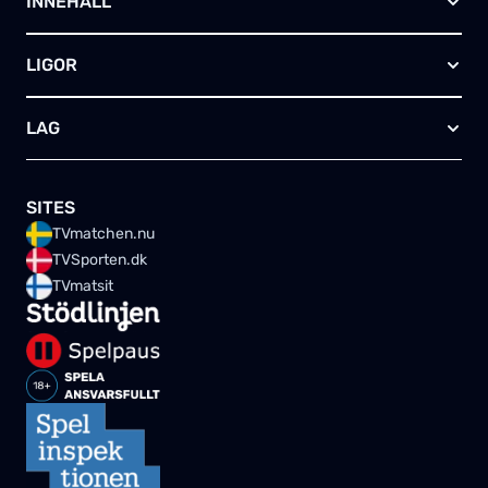
Basket
INNEHÅLL
TV4 Play Sport Total
Handboll
Kanal 5
Om oss
Rugby
HBO Max (SE)
LIGOR
Kontakta oss
Innebandy
Alla kanaler
Annonsera
Futsal
EFL-cupen
Skapa egen TV-tablå
LAG
Bandy
Championship
Telia – paket & erbjudanden
Friidrott
FA-cupen
Arsenal FC
Skriv för oss
Tennis
Premier League
Manchester City
SITES
Golf
Champions League
Liverpool FC
TVmatchen.nu
Fighting
Europa League
Chelsea FC
TVSporten.dk
Motor
UEFA Nations League A
Manchester United
TVmatsit
Vinterstudio
Ligue 1
PSG
Trav
Bundesliga
FC Bayern München
Serie A
Borussia Dortmund
La Liga
Leipzig
Allsvenskan
AS Roma
Svenska cupen
Inter
Superettan
AC Milan
Fotbolls-VM 2026
Juventus