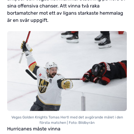
sina offensiva chanser. Att vinna två raka
bortamatcher mot ett av ligans starkaste hemmalag
är en svår uppgift.
Vegas Golden Knights Tomas Hertl med det avgörande målet i den
första matchen | Foto: Bildbyrån
Hurricanes måste vinna