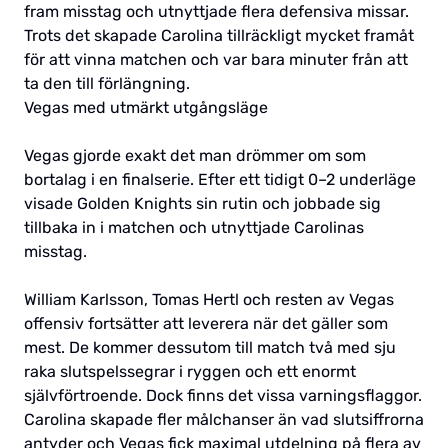
fram misstag och utnyttjade flera defensiva missar.
Trots det skapade Carolina tillräckligt mycket framåt
för att vinna matchen och var bara minuter från att
ta den till förlängning.
Vegas med utmärkt utgångsläge
Vegas gjorde exakt det man drömmer om som
bortalag i en finalserie. Efter ett tidigt 0–2 underläge
visade Golden Knights sin rutin och jobbade sig
tillbaka in i matchen och utnyttjade Carolinas
misstag.
William Karlsson, Tomas Hertl och resten av Vegas
offensiv fortsätter att leverera när det gäller som
mest. De kommer dessutom till match två med sju
raka slutspelssegrar i ryggen och ett enormt
självförtroende. Dock finns det vissa varningsflaggor.
Carolina skapade fler målchanser än vad slutsiffrorna
antyder och Vegas fick maximal utdelning på flera av