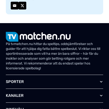
På tvmatchen.nu hittar du speltips, oddsjämförelser och
guider för att hjälpa dig fatta bättre spelbeslut. Vi riktar oss till
sportintresserade som vill ha mer än bara siffror – här får du
insikter och analyser som gör betting roligare och mer
informerat. Vi rekommenderar att du endast spelar hos
licensierade spelbolag!
SPORTER
Fotboll
KANALER
Ishockey
Amerikansk fotboll
Viaplay SE