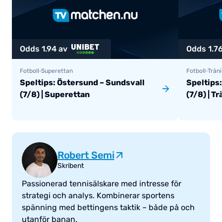
Odds 1.94 av
Odds 1.76
Fotboll
Superettan
Fotboll
Trän
Speltips: Östersund – Sundsvall
Speltips:
(7/8) | Superettan
(7/8) | 
Robert Semi
Skribent
Passionerad tennisälskare med intresse för
strategi och analys. Kombinerar sportens
spänning med bettingens taktik – både på och
utanför banan.