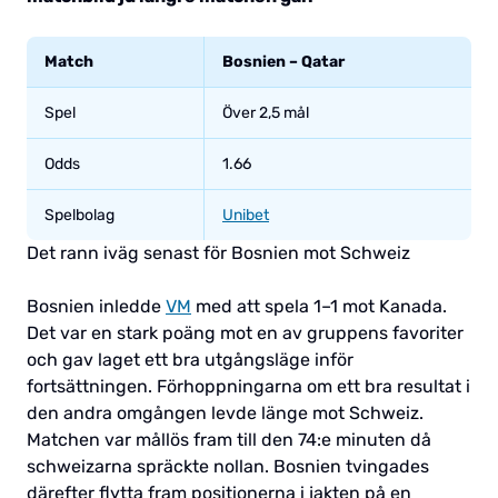
Match
Bosnien – Qatar
Spel
Över 2,5 mål
Odds
1.66
Spelbolag
Unibet
Det rann iväg senast för Bosnien mot Schweiz
Bosnien inledde
VM
med att spela 1–1 mot Kanada.
Det var en stark poäng mot en av gruppens favoriter
och gav laget ett bra utgångsläge inför
fortsättningen. Förhoppningarna om ett bra resultat i
den andra omgången levde länge mot Schweiz.
Matchen var mållös fram till den 74:e minuten då
schweizarna spräckte nollan. Bosnien tvingades
därefter flytta fram positionerna i jakten på en