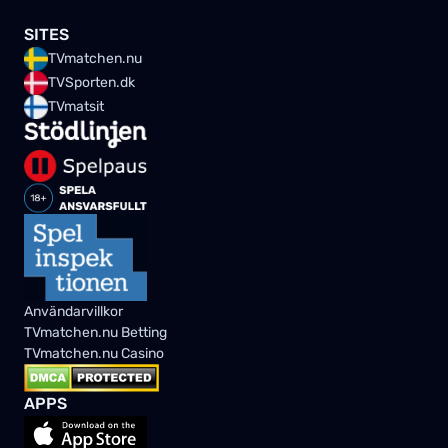
Arsenal FC
Skriv för oss
Tennis
Premier League
Manchester City
SITES
Golf
Champions League
Liverpool FC
TVmatchen.nu
Fighting
Europa League
Chelsea FC
TVSporten.dk
Motor
UEFA Nations League A
Manchester United
TVmatsit
Vinterstudio
Ligue 1
PSG
Trav
Bundesliga
FC Bayern München
Serie A
Borussia Dortmund
La Liga
Leipzig
Allsvenskan
AS Roma
Svenska cupen
Inter
Superettan
AC Milan
Fotbolls-VM 2026
Juventus
SHL
Användarvillkor
Real Madrid
NHL
TVmatchen.nu Betting
FC Barcelona
Hockeyallsvenskan
TVmatchen.nu Casino
AIK
NBA
Malmö FF
NFL
APPS
Djurgårdens IF
Formel 1
IFK Göteborg