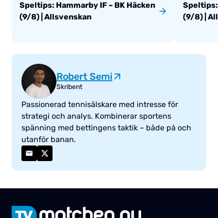
Speltips: Hammarby IF – BK Häcken
Speltips:
(9/8) | Allsvenskan
(9/8) | A
Robert Semi
Skribent
Passionerad tennisälskare med intresse för
strategi och analys. Kombinerar sportens
spänning med bettingens taktik – både på och
utanför banan.