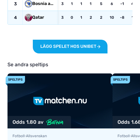
Bosnia and Herzegovina
3
3
1
1
1
5
6
-1
4
Qatar
4
3
0
1
2
2
10
-8
1
LÄGG SPELET HOS UNIBET
Se andra speltips
SPELTIPS
SPELTIPS
Odds 1.80 av
Odds 1.6
Fotboll
Allsvenskan
Fotboll
Alls