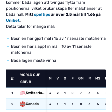
kommer båda lagen att tvingas flytta fram
positionerna, vilket brukar skapa fler målchanser åt
båda håll.
Mitt
speltips
är över 2,5 mål till 1.66 på
Unibet
.
Detta talar för många mål:
Bosnien har gjort mål i 16 av 17 senaste matcherna
Bosnien har släppt in mål i 10 av 11 senaste
matcherna
Båda lagen måste vinna
WORLD CUP
#
M
V
O
F
GM
IM
MS
P
GRP. B
Switzerland
1
3
2
1
0
7
3
4
7
Canada
2
3
1
1
1
8
3
5
4