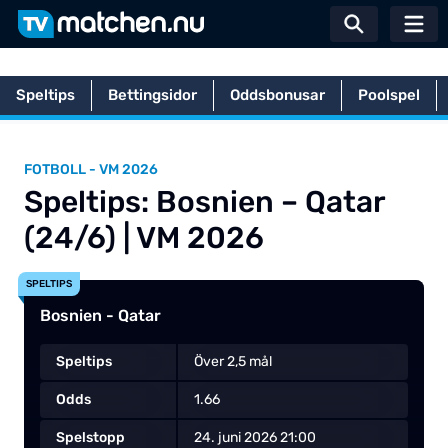
Växla sö
Speltips
Bettingsidor
Oddsbonusar
Poolspel
Hem
Betting
Speltips
Speltips: Bosnien – Qatar (24/6) | VM 2026
FOTBOLL - VM 2026
Speltips: Bosnien – Qatar
(24/6) | VM 2026
SPELTIPS
Bosnien - Qatar
Speltips
Över 2,5 mål
Odds
1.66
Spelstopp
24. juni 2026 21:00