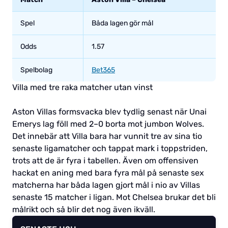
Spel
Båda lagen gör mål
Odds
1.57
Spelbolag
Bet365
Villa med tre raka matcher utan vinst
Aston Villas formsvacka blev tydlig senast när Unai
Emerys lag föll med 2–0 borta mot jumbon Wolves.
Det innebär att Villa bara har vunnit tre av sina tio
senaste ligamatcher och tappat mark i toppstriden,
trots att de är fyra i tabellen. Även om offensiven
hackat en aning med bara fyra mål på senaste sex
matcherna har båda lagen gjort mål i nio av Villas
senaste 15 matcher i ligan. Mot Chelsea brukar det bli
målrikt och så blir det nog även ikväll.