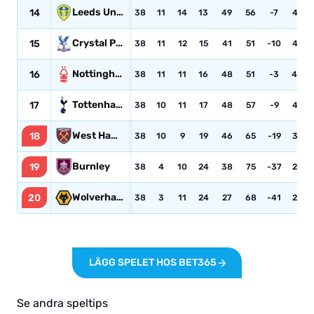
Leeds United
14
38
11
14
13
49
56
-7
47
Crystal Palace
15
38
11
12
15
41
51
-10
45
Nottingham Forest
16
38
11
11
16
48
51
-3
44
Tottenham Hotspur
17
38
10
11
17
48
57
-9
41
West Ham United
18
38
10
9
19
46
65
-19
39
Burnley
19
38
4
10
24
38
75
-37
22
Wolverhampton Wanderers
20
38
3
11
24
27
68
-41
20
LÄGG SPELET HOS BET365
Se andra speltips