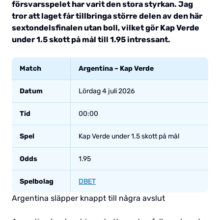
försvarsspelet har varit den stora styrkan. Jag
tror att laget får tillbringa större delen av den här
sextondelsfinalen utan boll, vilket gör Kap Verde
under 1.5 skott på mål till 1.95 intressant.
Match
Argentina – Kap Verde
Datum
Lördag 4 juli 2026
Tid
00:00
Spel
Kap Verde under 1.5 skott på mål
Odds
1.95
Spelbolag
DBET
Argentina släpper knappt till några avslut