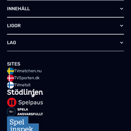
Amerikansk fotboll
Viaplay SE
Basket
INNEHÅLL
TV4 Play Sport Total
Handboll
Kanal 5
Om oss
Rugby
HBO Max (SE)
LIGOR
Kontakta oss
Innebandy
Alla kanaler
Annonsera
Futsal
EFL-cupen
Skapa egen TV-tablå
LAG
Bandy
Championship
Telia – paket & erbjudanden
Friidrott
FA-cupen
Arsenal FC
Skriv för oss
Tennis
Premier League
Manchester City
SITES
Golf
Champions League
Liverpool FC
TVmatchen.nu
Fighting
Europa League
Chelsea FC
TVSporten.dk
Motor
UEFA Nations League A
Manchester United
TVmatsit
Vinterstudio
Ligue 1
PSG
Trav
Bundesliga
FC Bayern München
Serie A
Borussia Dortmund
La Liga
Leipzig
Allsvenskan
AS Roma
Svenska cupen
Inter
Superettan