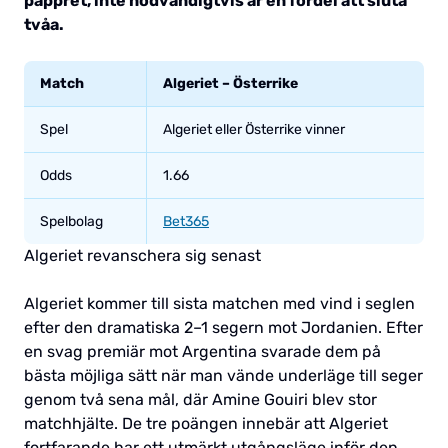
pappret, inte nödvändigtvis är en fördel att sluta
tvåa.
Match
Algeriet – Österrike
Spel
Algeriet eller Österrike vinner
Odds
1.66
Spelbolag
Bet365
Algeriet revanschera sig senast
Algeriet kommer till sista matchen med vind i seglen
efter den dramatiska 2–1 segern mot Jordanien. Efter
en svag premiär mot Argentina svarade dem på
bästa möjliga sätt när man vände underläge till seger
genom två sena mål, där Amine Gouiri blev stor
matchhjälte. De tre poängen innebär att Algeriet
fortfarande har ett utmärkt utgångsläge inför den