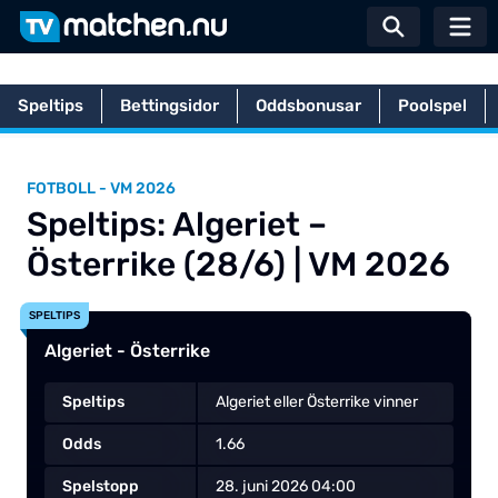
Växla sö
Speltips
Bettingsidor
Oddsbonusar
Poolspel
Hem
Betting
Speltips
Speltips: Algeriet – Österrike (28/6) | VM 
FOTBOLL - VM 2026
Speltips: Algeriet –
Österrike (28/6) | VM 2026
SPELTIPS
Algeriet - Österrike
Speltips
Algeriet eller Österrike vinner
Odds
1.66
Spelstopp
28. juni 2026 04:00