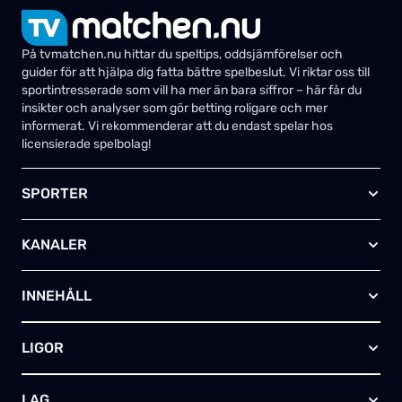
På tvmatchen.nu hittar du speltips, oddsjämförelser och
guider för att hjälpa dig fatta bättre spelbeslut. Vi riktar oss till
sportintresserade som vill ha mer än bara siffror – här får du
insikter och analyser som gör betting roligare och mer
informerat. Vi rekommenderar att du endast spelar hos
licensierade spelbolag!
SPORTER
Fotboll
KANALER
Ishockey
Amerikansk fotboll
Viaplay SE
Basket
INNEHÅLL
TV4 Play Sport Total
Handboll
Kanal 5
Om oss
Rugby
HBO Max (SE)
LIGOR
Kontakta oss
Innebandy
Alla kanaler
Annonsera
Futsal
EFL-cupen
Skapa egen TV-tablå
LAG