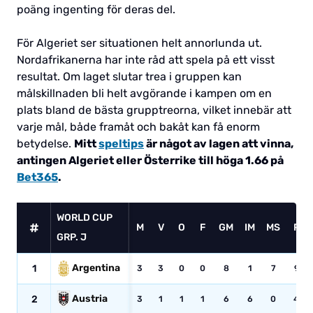
poäng ingenting för deras del.
För Algeriet ser situationen helt annorlunda ut.
Nordafrikanerna har inte råd att spela på ett visst
resultat. Om laget slutar trea i gruppen kan
målskillnaden bli helt avgörande i kampen om en
plats bland de bästa grupptreorna, vilket innebär att
varje mål, både framåt och bakåt kan få enorm
betydelse.
Mitt
speltips
är något av lagen att vinna,
antingen Algeriet eller Österrike till höga 1.66 på
Bet365
.
WORLD CUP
#
M
V
O
F
GM
IM
MS
P
GRP. J
Argentina
1
3
3
0
0
8
1
7
9
Austria
2
3
1
1
1
6
6
0
4