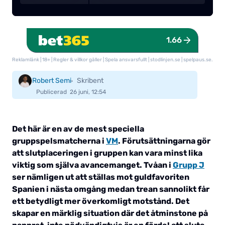
1.66
TILL BOOKMAKER
Reklamlänk | 18+ |
Regler & villkor gäller
| Spela ansvarsfullt |
stodlinjen.se
|
spelpaus.se
.
Robert Semi
Skribent
Publicerad
26 juni, 12:54
Det här är en av de mest speciella
gruppspelsmatcherna i
VM
. Förutsättningarna gör
att slutplaceringen i gruppen kan vara minst lika
viktig som själva avancemanget. Tvåan i
Grupp J
ser nämligen ut att ställas mot guldfavoriten
Spanien i nästa omgång medan trean sannolikt får
ett betydligt mer överkomligt motstånd. Det
skapar en märklig situation där det åtminstone på