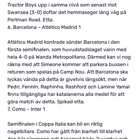
Tractor Boys upp i samma nivå som senast mot
Swansea (3-0) doftar det hemmaseger lång väg på
Portman Road. Etta.
6, Barcelona – Atlético Madrid 1
Atlético Madrid kontrade sönder Barcelona i den
första semifinalen, som huvudstadslaget vann med
hela 4-0 på Wanda Metropolitano. Därmed kan vi nog
räkna med att Simeone kommer att parkera bussen i
returen som spelas på Camp Nou. Att Barcelona ska
lyckas vända på detta är givetvis långsökt, men när
Pedri, Fermín, Raphinha, Rashford och Lamine Yamal
finns tillgängliga har katalanerna alla medel för att
göra match av detta. Spikad etta.
7, Como – Inter 1
Semifinalen i Coppa Italia kan bli en riktig
nagelbitare. Como har gått från klarhet till klarhet
den här säsongen och besegrat både Juventus och