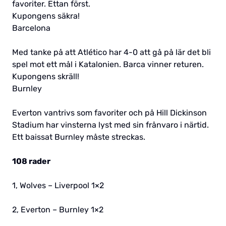
favoriter. Ettan först.
Kupongens säkra!
Barcelona
Med tanke på att Atlético har 4-0 att gå på lär det bli
spel mot ett mål i Katalonien. Barca vinner returen.
Kupongens skräll!
Burnley
Everton vantrivs som favoriter och på Hill Dickinson
Stadium har vinsterna lyst med sin frånvaro i närtid.
Ett baissat Burnley måste streckas.
108 rader
1, Wolves – Liverpool 1×2
2, Everton – Burnley 1×2