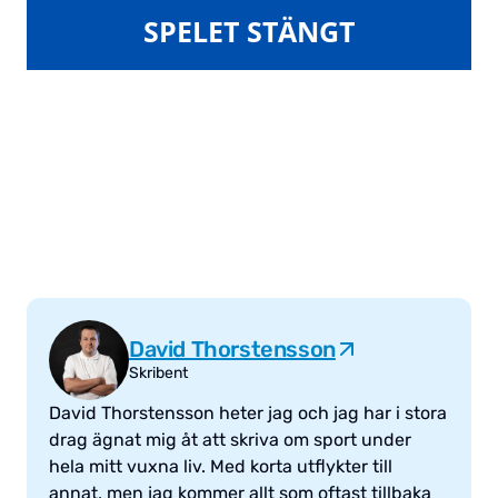
David Thorstensson
Skribent
David Thorstensson heter jag och jag har i stora
drag ägnat mig åt att skriva om sport under
hela mitt vuxna liv. Med korta utflykter till
annat, men jag kommer allt som oftast tillbaka