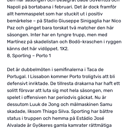
Napoli på bortabana i februari. Det är dock framför
allt hemmaspelet som har stuckit ut i positiv
bemärkelse – på Stadio Giuseppe Sinigaglia har Nico
Paz och gänget bara torskat två matcher den här
säsongen. Inter har en tyngre trupp, men med
Martínez på skadelistan och Bodö-kraschen i ryggen
känns det här vidöppet. 1X2.
8, Sporting – Porto 1
Det är dubbelmöten i semifinalerna i Taca de
Portugal. I Lissabon kommer Porto troligtvis att bli
defensivt inriktade. De tillresta drakarna har haft ett
solitt försvar att luta sig mot hela säsongen, men
spelet i offensiven har periodvis gäckat. Nu är
dessutom Luuk de Jong och målmaskinen Samu
skadade, liksom Thiago Silva. Sporting har bättre
status i truppen och hemma på Estádio José
Alvalade är Gyökeres gamla kamrater rättmätiga