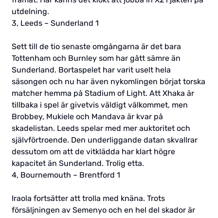
utdelning.
3, Leeds – Sunderland 1
Sett till de tio senaste omgångarna är det bara
Tottenham och Burnley som har gått sämre än
Sunderland. Bortaspelet har varit uselt hela
säsongen och nu har även nykomlingen börjat torska
matcher hemma på Stadium of Light. Att Xhaka är
tillbaka i spel är givetvis väldigt välkommet, men
Brobbey, Mukiele och Mandava är kvar på
skadelistan. Leeds spelar med mer auktoritet och
självförtroende. Den underliggande datan skvallrar
dessutom om att de vitklädda har klart högre
kapacitet än Sunderland. Trolig etta.
4, Bournemouth – Brentford 1
Iraola fortsätter att trolla med knäna. Trots
försäljningen av Semenyo och en hel del skador är