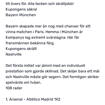
till övers för. Alla tecken och skrälljobb!
Kupongens säkra!
Bayern München
Bayern skapade mer än nog med chanser för att
vinna matchen i Paris. Hemma i München är
Kompanys lag extremt svårslagna. Här får
fransmännen bekänna färg.
Kupongens skräll!
Nashville
Det första mötet var jämnt med en individuell
prestation som gjorde skillnad. Det skiljer bara ett mål
och Nashville måste gör segern. Det formligen skriker
spelvärde om tvåan.
108 rader
1, Arsenal – Atlético Madrid 1X2