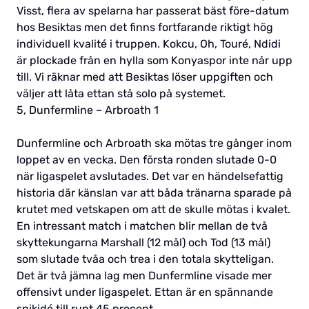
Visst, flera av spelarna har passerat bäst före-datum
hos Besiktas men det finns fortfarande riktigt hög
individuell kvalité i truppen. Kokcu, Oh, Touré, Ndidi
är plockade från en hylla som Konyaspor inte når upp
till. Vi räknar med att Besiktas löser uppgiften och
väljer att låta ettan stå solo på systemet.
5, Dunfermline – Arbroath 1
Dunfermline och Arbroath ska mötas tre gånger inom
loppet av en vecka. Den första ronden slutade 0-0
när ligaspelet avslutades. Det var en händelsefattig
historia där känslan var att båda tränarna sparade på
krutet med vetskapen om att de skulle mötas i kvalet.
En intressant match i matchen blir mellan de två
skyttekungarna Marshall (12 mål) och Tod (13 mål)
som slutade tvåa och trea i den totala skytteligan.
Det är två jämna lag men Dunfermline visade mer
offensivt under ligaspelet. Ettan är en spännande
spikidé till runt 45 procent.