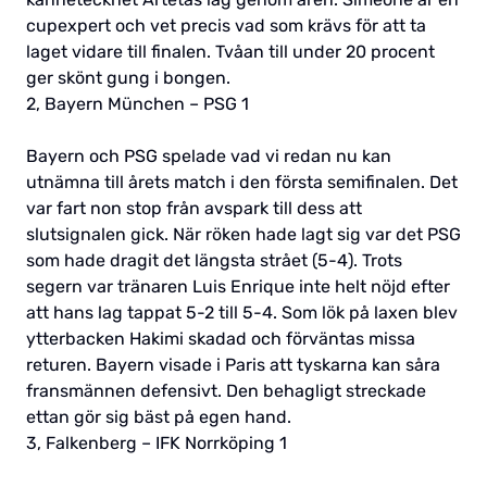
cupexpert och vet precis vad som krävs för att ta
laget vidare till finalen. Tvåan till under 20 procent
ger skönt gung i bongen.
2, Bayern München – PSG 1
Bayern och PSG spelade vad vi redan nu kan
utnämna till årets match i den första semifinalen. Det
var fart non stop från avspark till dess att
slutsignalen gick. När röken hade lagt sig var det PSG
som hade dragit det längsta strået (5-4). Trots
segern var tränaren Luis Enrique inte helt nöjd efter
att hans lag tappat 5-2 till 5-4. Som lök på laxen blev
ytterbacken Hakimi skadad och förväntas missa
returen. Bayern visade i Paris att tyskarna kan såra
fransmännen defensivt. Den behagligt streckade
ettan gör sig bäst på egen hand.
3, Falkenberg – IFK Norrköping 1