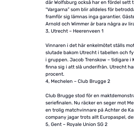
där Wolfsburg också har en fördel sett t
“Vargarna” som blir alldeles för betro
framför sig lämnas inga garantier. Gäs
Arnold och Wimmer är bara några av lir
3, Utrecht – Heerenveen 1
Vinnaren i det här enkelmötet ställs m
slutade bakom Utrecht i tabellen och f
i gruppen. Jacob Trenskow – tidigare i
finna sig i att slå underifrån. Utrecht 
procent.
4, Mechelen – Club Brugge 2
Club Brugge stod för en maktdemonstra
seriefinalen. Nu räcker en seger mot Me
en trolig matchvinnare på Achter de Kaz
company jagar trots allt Europaspel, 
5, Gent – Royale Union SG 2