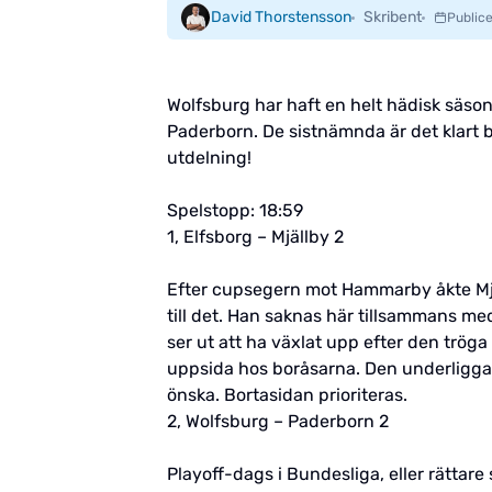
David Thorstensson
Skribent
Public
Wolfsburg har haft en helt hädisk säso
Paderborn. De sistnämnda är det klart b
utdelning!
Spelstopp: 18:59
1, Elfsborg – Mjällby 2
Efter cupsegern mot Hammarby åkte Mjä
till det. Han saknas här tillsammans me
ser ut att ha växlat upp efter den tröga
uppsida hos boråsarna. Den underliggand
önska. Bortasidan prioriteras.
2, Wolfsburg – Paderborn 2
Playoff-dags i Bundesliga, eller rättar