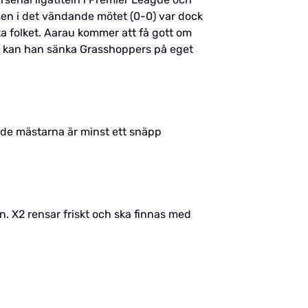
sen i det vändande mötet (0-0) var dock
ka folket. Aarau kommer att få gott om
ag kan han sänka Grasshoppers på eget
nde mästarna är minst ett snäpp
. X2 rensar friskt och ska finnas med