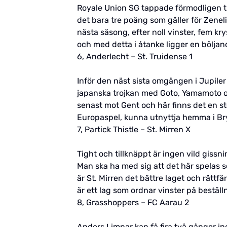
Royale Union SG tappade förmodligen ti
det bara tre poäng som gäller för Zenel
nästa säsong, efter noll vinster, fem k
och med detta i åtanke ligger en böljand
6, Anderlecht – St. Truidense 1
Inför den näst sista omgången i Jupiler
japanska trojkan med Goto, Yamamoto o
senast mot Gent och här finns det en sto
Europaspel, kunna utnyttja hemma i Brys
7, Partick Thistle – St. Mirren X
Tight och tillknäppt är ingen vild gissn
Man ska ha med sig att det här spelas s
är St. Mirren det bättre laget och rättf
är ett lag som ordnar vinster på bestäl
8, Grasshoppers – FC Aarau 2
Anders Limpar kan få fira två gånger in