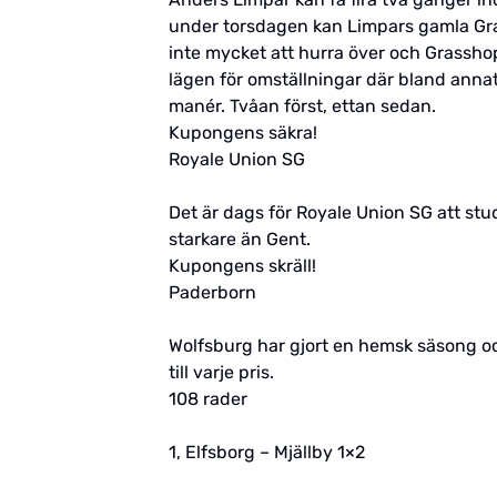
under torsdagen kan Limpars gamla Gras
inte mycket att hurra över och Grasshop
lägen för omställningar där bland anna
manér. Tvåan först, ettan sedan.
Kupongens säkra!
Royale Union SG
Det är dags för Royale Union SG att stu
starkare än Gent.
Kupongens skräll!
Paderborn
Wolfsburg har gjort en hemsk säsong och
till varje pris.
108 rader
1, Elfsborg – Mjällby 1×2