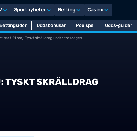
V
Sportnyheter
Betting
Casino
Bettingsidor
Oddsbonusar
Poolspel
Odds-guider
tipset 21 maj: Tyskt skrälldrag under torsdagen
J: TYSKT SKRÄLLDRAG