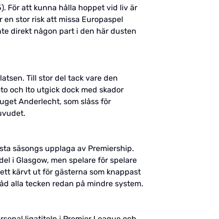
 För att kunna hålla hoppet vid liv är
 en stor risk att missa Europaspel
nte direkt någon part i den här dusten
tsen. Till stor del tack vare den
o och Ito utgick dock med skador
suget Anderlecht, som slåss för
uvudet.
 nästa säsongs upplaga av Premiership.
el i Glasgow, men spelare för spelare
 sett kärvt ut för gästerna som knappast
råd alla tecken redan på mindre system.
senal ligatiteln i Premier League och