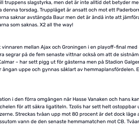
ill truppens slagstyrka, men det är inte alltid det betyder me
dda denna torsdag. Truppläget är ansatt och mot ett Paderbor
terna saknar avstängda Baur men det är ändå inte att jämför
arna som saknas. X2 all the way!
ot vinnaren mellan Ajax och Groningen i en playoff-final me
yra segrar på de fem senaste vittnar också om att de sistnä
 Kalmar – har sett pigg ut för gästerna men på Stadion Gal
har ångan uppe och gynnas såklart av hemmaplansfördelen. Ett
tion i den förra omgången när Hasse Vanaken och hans kam
chelen för att säkra ligatiteln. Tzolis har sett helt ostoppb
erne. Streckas tvåan upp mot 80 procent är det dock läge at
dessutom vann de den senaste hemmamatchen mot CB. Tvåan f