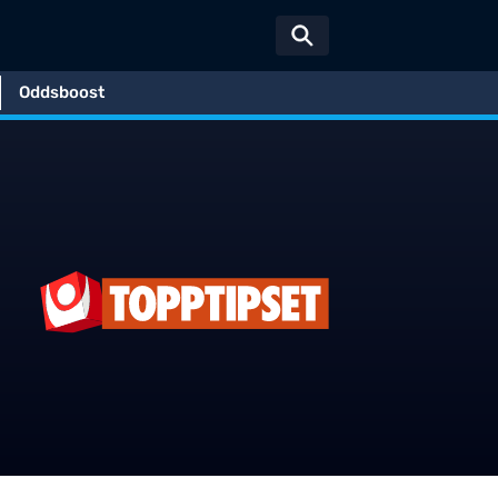
Växla sökformul
Oddsboost