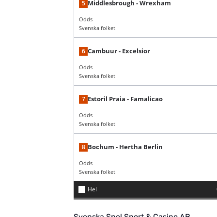
Svenska Spel Sport & Casino AB.