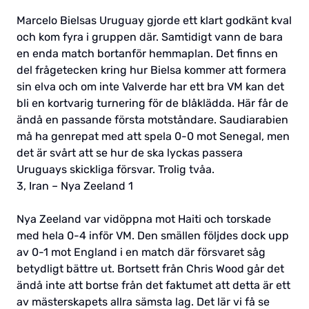
Marcelo Bielsas Uruguay gjorde ett klart godkänt kval
och kom fyra i gruppen där. Samtidigt vann de bara
en enda match bortanför hemmaplan. Det finns en
del frågetecken kring hur Bielsa kommer att formera
sin elva och om inte Valverde har ett bra VM kan det
bli en kortvarig turnering för de blåklädda. Här får de
ändå en passande första motståndare. Saudiarabien
må ha genrepat med att spela 0-0 mot Senegal, men
det är svårt att se hur de ska lyckas passera
Uruguays skickliga försvar. Trolig tvåa.
3, Iran – Nya Zeeland 1
Nya Zeeland var vidöppna mot Haiti och torskade
med hela 0-4 inför VM. Den smällen följdes dock upp
av 0-1 mot England i en match där försvaret såg
betydligt bättre ut. Bortsett från Chris Wood går det
ändå inte att bortse från det faktumet att detta är ett
av mästerskapets allra sämsta lag. Det lär vi få se