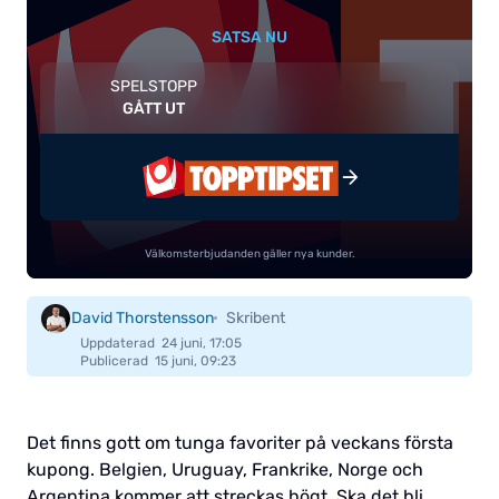
SATSA NU
SPELSTOPP
GÅTT UT
TILL BOOKMAKER
Välkomsterbjudanden gäller nya kunder.
David Thorstensson
Skribent
Uppdaterad
24 juni, 17:05
Publicerad
15 juni, 09:23
Det finns gott om tunga favoriter på veckans första
kupong. Belgien, Uruguay, Frankrike, Norge och
Argentina kommer att streckas högt. Ska det bli