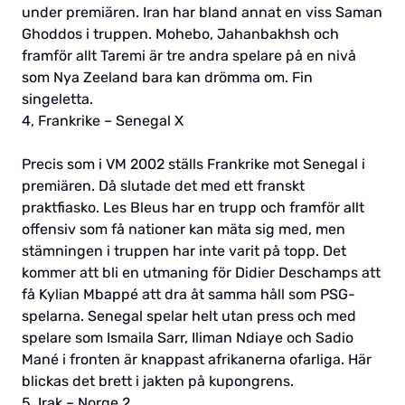
under premiären. Iran har bland annat en viss Saman
Ghoddos i truppen. Mohebo, Jahanbakhsh och
framför allt Taremi är tre andra spelare på en nivå
som Nya Zeeland bara kan drömma om. Fin
singeletta.
4, Frankrike – Senegal X
Precis som i VM 2002 ställs Frankrike mot Senegal i
premiären. Då slutade det med ett franskt
praktfiasko. Les Bleus har en trupp och framför allt
offensiv som få nationer kan mäta sig med, men
stämningen i truppen har inte varit på topp. Det
kommer att bli en utmaning för Didier Deschamps att
få Kylian Mbappé att dra åt samma håll som PSG-
spelarna. Senegal spelar helt utan press och med
spelare som Ismaila Sarr, Iliman Ndiaye och Sadio
Mané i fronten är knappast afrikanerna ofarliga. Här
blickas det brett i jakten på kupongrens.
5, Irak – Norge 2