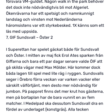
försvara VM-guldet. Någon walk in the park behöver
det dock inte nödvändigtvis bli mot Algeriet.
Ökenrävarna har ett spetsigt och namnkunnigt
landslag och vinsten mot Nederländerna
häromsistens var ett styrkebesked. 1X känns som ett
lås med uppsida.
7, GIF Sundsvall – Öster 2
I Superettan har spelet gäckat både för Sundsvall
och Öster. I mitten av maj fick Erol Ates sparken från
Giffarna och bara ett par dagar senare valde ÖIF att
gå skilda vägar med Max Mölder. Här kommer dock
båda lagen till spel med lite råg i ryggen. Sundsvalls
seger i Örebro förra veckan var varken vacker eller
särskilt välförtjänt, men desto mer nödvändig för
jumbon. På pappret finns det mer krut hos gästerna,
men på bortaplan har de bara vunnit en av fem
matcher. I Medelpad ska dessutom Sundsvall dra en
fördel av underlaget (konstgräs). Alla tecken