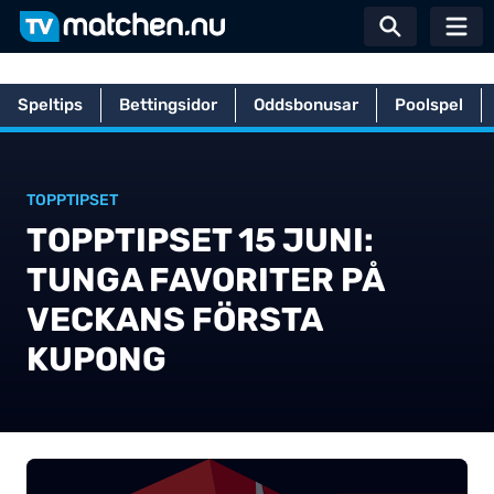
Växla sö
Speltips
Bettingsidor
Oddsbonusar
Poolspel
Hem
Betting
Poolspel
Topptipset
Topptipset 15 juni: Tunga 
TOPPTIPSET
TOPPTIPSET 15 JUNI:
TUNGA FAVORITER PÅ
VECKANS FÖRSTA
KUPONG