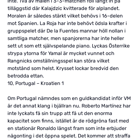
inte. Två av målen i 3-3-matchen föll långt in på
tilläggstid där Kalajdzic kvitterade för alplandet.
Moralen är således stärkt vilket behövs i 16-delen
mot Spanien. La Roja har inte behövt ödsla krafter i
gruppspelet där De la Fuentes mannar höll nollan i
samtliga matcher, men spanjorerna har inte heller
sett ut som ett självspelande piano. Lyckas Österrike
strypa ytorna för Yamal är mycket vunnet och
Rangnicks omställningsspel kan störa vilket
motstånd som helst. Krysset lockar bredvid den
betrodda ettan.
10, Portugal – Kroatien 1
Om Portugal nämndes som en guldkandidat inför VM
är det annat klang i bjällran nu. Roberto Martínez har
inte lyckats få sin trupp att få ut den enorma
kapacitet som finns, istället är de rödgröna fast med
en stationär Ronaldo längst fram som inte erbjuder
någonting i det öppna spelet. Det kommer att straffa