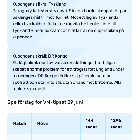
Kupongens säkra: Tyskland
Paraguay fick storstryk av USA och borde skeppat ett par
baklängesmål till mot Turkiet. Mot ett lag av Tysklands
kollektiva kaliber räcker de rödvita helt enkelt inte till.
Tyskland vinner bekvämt och ettan är en superspiken på
kupongen.
Kupongens skräll: DR Kongo
Ett lågt block med sylvassa omställningar har tidigare
skapat enorma problem för ett trögstartat England under
turneringen. DR Kongo förlitar sig på exakt samma
spelsätt och står inte alls utan chans mot britterna. Alla
tecken ska med!
Spelförslag för VM-tipset 29 juni
144
1296
Match
Möte
rader
rader