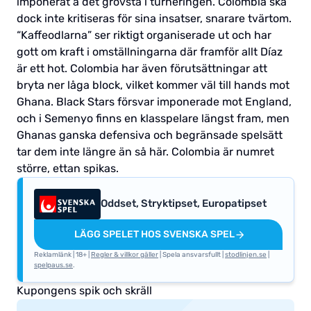
imponerat å det grövsta i turneringen. Colombia ska
dock inte kritiseras för sina insatser, snarare tvärtom.
“Kaffeodlarna” ser riktigt organiserade ut och har
gott om kraft i omställningarna där framför allt Díaz
är ett hot. Colombia har även förutsättningar att
bryta ner låga block, vilket kommer väl till hands mot
Ghana. Black Stars försvar imponerade mot England,
och i Semenyo finns en klasspelare längst fram, men
Ghanas ganska defensiva och begränsade spelsätt
tar dem inte längre än så här. Colombia är numret
större, ettan spikas.
Oddset, Stryktipset, Europatipset
LÄGG SPELET HOS SVENSKA SPEL
Reklamlänk | 18+ |
Regler & villkor gäller
| Spela ansvarsfullt |
stodlinjen.se
|
spelpaus.se
.
Kupongens spik och skräll