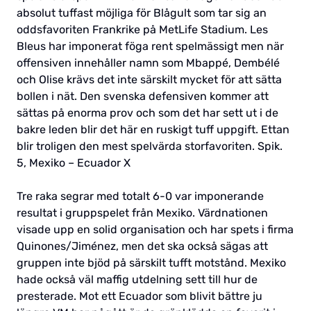
absolut tuffast möjliga för Blågult som tar sig an
oddsfavoriten Frankrike på MetLife Stadium. Les
Bleus har imponerat föga rent spelmässigt men när
offensiven innehåller namn som Mbappé, Dembélé
och Olise krävs det inte särskilt mycket för att sätta
bollen i nät. Den svenska defensiven kommer att
sättas på enorma prov och som det har sett ut i de
bakre leden blir det här en ruskigt tuff uppgift. Ettan
blir troligen den mest spelvärda storfavoriten. Spik.
5, Mexiko – Ecuador X
Tre raka segrar med totalt 6-0 var imponerande
resultat i gruppspelet från Mexiko. Värdnationen
visade upp en solid organisation och har spets i firma
Quinones/Jiménez, men det ska också sägas att
gruppen inte bjöd på särskilt tufft motstånd. Mexiko
hade också väl maffig utdelning sett till hur de
presterade. Mot ett Ecuador som blivit bättre ju