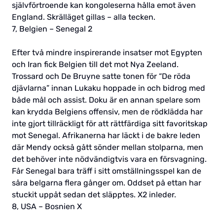
självförtroende kan kongoleserna hålla emot även
England. Skrälläget gillas – alla tecken.
7, Belgien – Senegal 2
Efter två mindre inspirerande insatser mot Egypten
och Iran fick Belgien till det mot Nya Zeeland.
Trossard och De Bruyne satte tonen för “De röda
djävlarna” innan Lukaku hoppade in och bidrog med
både mål och assist. Doku är en annan spelare som
kan krydda Belgiens offensiv, men de rödklädda har
inte gjort tillräckligt för att rättfärdiga sitt favoritskap
mot Senegal. Afrikanerna har läckt i de bakre leden
där Mendy också gått sönder mellan stolparna, men
det behöver inte nödvändigtvis vara en försvagning.
Får Senegal bara träff i sitt omställningsspel kan de
såra belgarna flera gånger om. Oddset på ettan har
stuckit uppåt sedan det släpptes. X2 inleder.
8, USA – Bosnien X