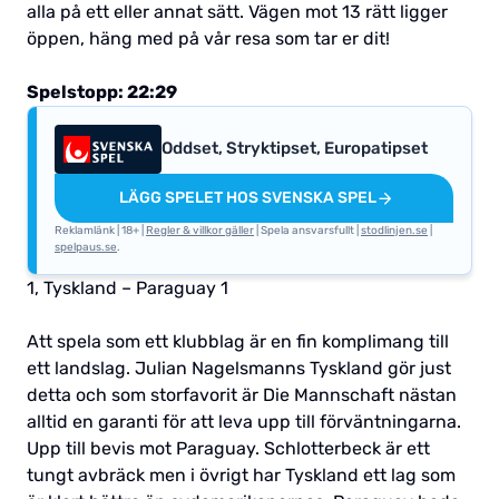
alla på ett eller annat sätt. Vägen mot 13 rätt ligger
öppen, häng med på vår resa som tar er dit!
Spelstopp: 22:29
Oddset, Stryktipset, Europatipset
LÄGG SPELET HOS SVENSKA SPEL
Reklamlänk | 18+ |
Regler & villkor gäller
| Spela ansvarsfullt |
stodlinjen.se
|
spelpaus.se
.
1, Tyskland – Paraguay 1
Att spela som ett klubblag är en fin komplimang till
ett landslag. Julian Nagelsmanns Tyskland gör just
detta och som storfavorit är Die Mannschaft nästan
alltid en garanti för att leva upp till förväntningarna.
Upp till bevis mot Paraguay. Schlotterbeck är ett
tungt avbräck men i övrigt har Tyskland ett lag som