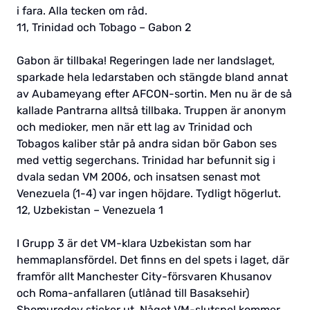
i fara. Alla tecken om råd.
11, Trinidad och Tobago – Gabon 2
Gabon är tillbaka! Regeringen lade ner landslaget,
sparkade hela ledarstaben och stängde bland annat
av Aubameyang efter AFCON-sortin. Men nu är de så
kallade Pantrarna alltså tillbaka. Truppen är anonym
och medioker, men när ett lag av Trinidad och
Tobagos kaliber står på andra sidan bör Gabon ses
med vettig segerchans. Trinidad har befunnit sig i
dvala sedan VM 2006, och insatsen senast mot
Venezuela (1-4) var ingen höjdare. Tydligt högerlut.
12, Uzbekistan – Venezuela 1
I Grupp 3 är det VM-klara Uzbekistan som har
hemmaplansfördel. Det finns en del spets i laget, där
framför allt Manchester City-försvaren Khusanov
och Roma-anfallaren (utlånad till Basaksehir)
Shomurodov sticker ut. Något VM-slutspel kommer