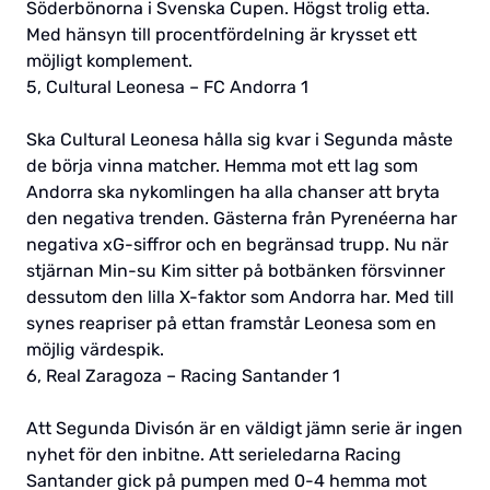
Söderbönorna i Svenska Cupen. Högst trolig etta.
Med hänsyn till procentfördelning är krysset ett
möjligt komplement.
5, Cultural Leonesa – FC Andorra 1
Ska Cultural Leonesa hålla sig kvar i Segunda måste
de börja vinna matcher. Hemma mot ett lag som
Andorra ska nykomlingen ha alla chanser att bryta
den negativa trenden. Gästerna från Pyrenéerna har
negativa xG-siffror och en begränsad trupp. Nu när
stjärnan Min-su Kim sitter på botbänken försvinner
dessutom den lilla X-faktor som Andorra har. Med till
synes reapriser på ettan framstår Leonesa som en
möjlig värdespik.
6, Real Zaragoza – Racing Santander 1
Att Segunda Divisón är en väldigt jämn serie är ingen
nyhet för den inbitne. Att serieledarna Racing
Santander gick på pumpen med 0-4 hemma mot