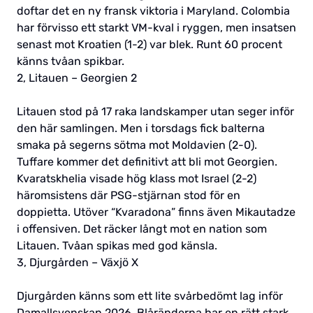
doftar det en ny fransk viktoria i Maryland. Colombia
har förvisso ett starkt VM-kval i ryggen, men insatsen
senast mot Kroatien (1-2) var blek. Runt 60 procent
känns tvåan spikbar.
2, Litauen – Georgien 2
Litauen stod på 17 raka landskamper utan seger inför
den här samlingen. Men i torsdags fick balterna
smaka på segerns sötma mot Moldavien (2-0).
Tuffare kommer det definitivt att bli mot Georgien.
Kvaratskhelia visade hög klass mot Israel (2-2)
häromsistens där PSG-stjärnan stod för en
doppietta. Utöver “Kvaradona” finns även Mikautadze
i offensiven. Det räcker långt mot en nation som
Litauen. Tvåan spikas med god känsla.
3, Djurgården – Växjö X
Djurgården känns som ett lite svårbedömt lag inför
Damallsvenskan 2026. Blåränderna har en rätt stark