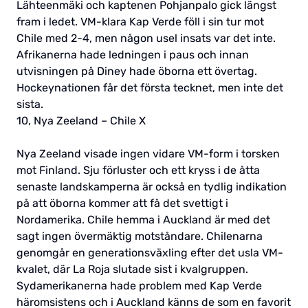
Lähteenmäki och kaptenen Pohjanpalo gick längst
fram i ledet. VM-klara Kap Verde föll i sin tur mot
Chile med 2-4, men någon usel insats var det inte.
Afrikanerna hade ledningen i paus och innan
utvisningen på Diney hade öborna ett övertag.
Hockeynationen får det första tecknet, men inte det
sista.
10, Nya Zeeland – Chile X
Nya Zeeland visade ingen vidare VM-form i torsken
mot Finland. Sju förluster och ett kryss i de åtta
senaste landskamperna är också en tydlig indikation
på att öborna kommer att få det svettigt i
Nordamerika. Chile hemma i Auckland är med det
sagt ingen övermäktig motståndare. Chilenarna
genomgår en generationsväxling efter det usla VM-
kvalet, där La Roja slutade sist i kvalgruppen.
Sydamerikanerna hade problem med Kap Verde
häromsistens och i Auckland känns de som en favorit