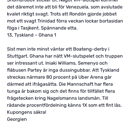
det däremot inte att bli för Venezuela, som avslutade
kvalet riktigt svagt. Trots att Rondón gjorde jobbet
mot ett svagt Trinidad förra veckan lockar bortasidan
föga i Tasjkent. Spännande etta.
13, Tyskland – Ghana 1
Sist men inte minst väntar ett Boateng-derby i
Stuttgart. Ghana har nått VM-slutspelet och truppen
ser intressant ut. Iniaki Williams, Semenyo och
flåbusen Partey är inga dussingubbar. Att Tyskland
streckas närmare 80 procent på Uber Arena går
därmed att ifrågasätta. Die Mannschaft har flera
tunga år bakom sig och det finns för tillfället flera
frågetecken kring Nagelsmanns landsmän. Till
rådande procentfördelning känns 1X som ett fint lås.
Kupongens säkra!
Georgien