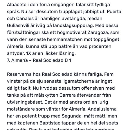
Albacete i den förra omgången talar sitt tydliga
språk. Nu ser dessutom truppläget jobbigt ut. Puerta
och Canales är nämligen avstängda, medan
Guliashvili är iväg på landslagsuppdrag. Med dessa
förutsättningar ska ett högmotiverat Zaragoza, som
vann den senaste hemmamatchen mot toppgänget
Almería, kunna stå upp bättre än vad procenten
antyder. 1X är en läcker lösning.
7, Almería – Real Sociedad B 1
Reserverna hos Real Sociedad känns farliga. Fem
vinster på de sju senaste ligamatcherna är inget
dåligt facit. Nu kryddas dessutom offensiven med
tanke på att målskytten Carrera återvänder från
utvisningsbåset. Det är med andra ord en lurig
motståndare som väntar för Almería. Andalusierna
har en potent trupp med Segunda-mått mätt, men
med kaptenen Baptistao tappar de en hel del spets
och rutin. Den tungt betrodda ettan bör garderas,