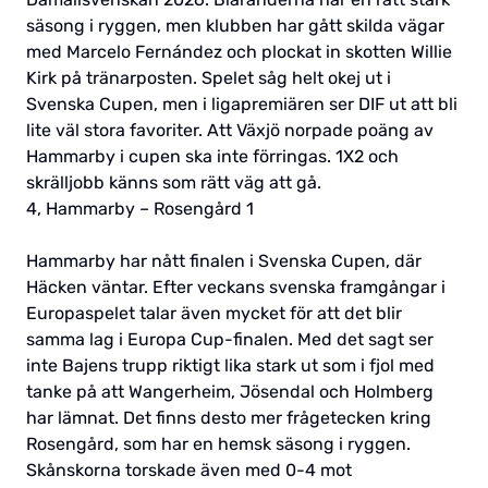
säsong i ryggen, men klubben har gått skilda vägar
med Marcelo Fernández och plockat in skotten Willie
Kirk på tränarposten. Spelet såg helt okej ut i
Svenska Cupen, men i ligapremiären ser DIF ut att bli
lite väl stora favoriter. Att Växjö norpade poäng av
Hammarby i cupen ska inte förringas. 1X2 och
skrälljobb känns som rätt väg att gå.
4, Hammarby – Rosengård 1
Hammarby har nått finalen i Svenska Cupen, där
Häcken väntar. Efter veckans svenska framgångar i
Europaspelet talar även mycket för att det blir
samma lag i Europa Cup-finalen. Med det sagt ser
inte Bajens trupp riktigt lika stark ut som i fjol med
tanke på att Wangerheim, Jösendal och Holmberg
har lämnat. Det finns desto mer frågetecken kring
Rosengård, som har en hemsk säsong i ryggen.
Skånskorna torskade även med 0-4 mot