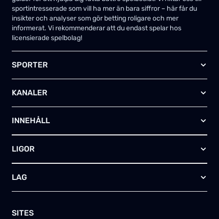
sportintresserade som vill ha mer än bara siffror – här får du
insikter och analyser som gör betting roligare och mer
informerat. Vi rekommenderar att du endast spelar hos
licensierade spelbolag!
SPORTER
Fotboll
KANALER
Ishockey
Amerikansk fotboll
Viaplay SE
Basket
INNEHÅLL
TV4 Play Sport Total
Handboll
Kanal 5
Om oss
Rugby
HBO Max (SE)
LIGOR
Kontakta oss
Innebandy
Alla kanaler
Annonsera
Futsal
EFL-cupen
Skapa egen TV-tablå
LAG
Bandy
Championship
Telia – paket & erbjudanden
Friidrott
FA-cupen
Arsenal FC
Skriv för oss
Tennis
Premier League
Manchester City
SITES
Golf
Champions League