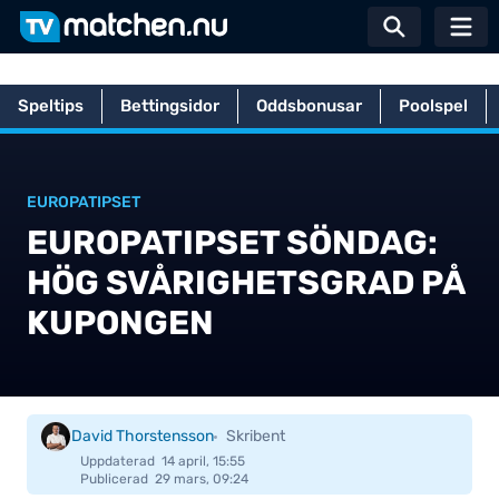
Växla sö
Speltips
Bettingsidor
Oddsbonusar
Poolspel
Hem
Betting
Poolspel
Europatipset
Europatipset söndag: H
EUROPATIPSET
EUROPATIPSET SÖNDAG:
HÖG SVÅRIGHETSGRAD PÅ
KUPONGEN
David Thorstensson
Skribent
Uppdaterad
14 april, 15:55
Publicerad
29 mars, 09:24