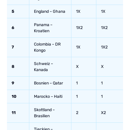
5
England – Ghana
1X
1X
Panama –
6
1X2
1X2
Kroatien
Colombia – DR
7
1X
1X2
Kongo
Schweiz –
8
X
X
Kanada
9
Bosnien – Qatar
1
1
10
Marocko – Haiti
1
1
Skottland –
11
2
X2
Brasilien
Tjeckien –