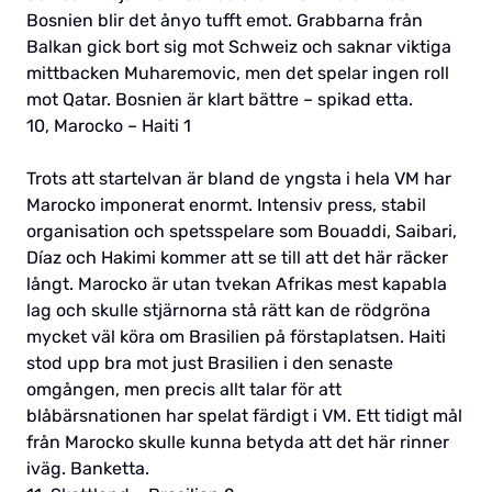
Bosnien blir det ånyo tufft emot. Grabbarna från
Balkan gick bort sig mot Schweiz och saknar viktiga
mittbacken Muharemovic, men det spelar ingen roll
mot Qatar. Bosnien är klart bättre – spikad etta.
10, Marocko – Haiti 1
Trots att startelvan är bland de yngsta i hela VM har
Marocko imponerat enormt. Intensiv press, stabil
organisation och spetsspelare som Bouaddi, Saibari,
Díaz och Hakimi kommer att se till att det här räcker
långt. Marocko är utan tvekan Afrikas mest kapabla
lag och skulle stjärnorna stå rätt kan de rödgröna
mycket väl köra om Brasilien på förstaplatsen. Haiti
stod upp bra mot just Brasilien i den senaste
omgången, men precis allt talar för att
blåbärsnationen har spelat färdigt i VM. Ett tidigt mål
från Marocko skulle kunna betyda att det här rinner
iväg. Banketta.