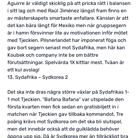
Aguirre är väldigt skicklig på att pricka rätt i balansen
i sitt lag och med Raúl Jiménez längst fram finns en
av mästerskapets smartaste anfallare. Känslan är att
det kan bära långt för Mexiko men när gruppsegern
är i hamn försvinner lite av motivationen inför mötet
med Tjeckien. Pilsnerlandet har imponerat föga och
gav bort segern senast mot Sydafrika, men här kan
Koubek och company inte be om bättre
förutsättningar. Spelvärda 1X kittlar mest. Tvåan är
ett kul avslag!
13, Sydafrika – Sydkorea 2
Det ska inte dras några större växlar på Sydafrikas 1-
1 mot Tjeckien. “Bafana Bafana” var utspelade den
första kvarten men fick sedan en gratisbiljett in i
matchen när Tjeckien gav tillbaka kommandot. Tre
poäng krävs mot Sydkorea om det ska bli slutspel,
men det innebär också att de gulklädda behöver
öppna upp sig. Då är Sydkorea mer än tillräckligt bra