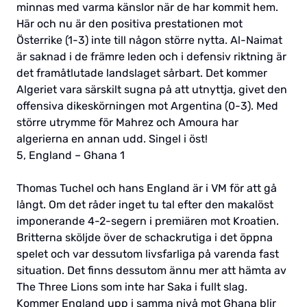
minnas med varma känslor när de har kommit hem.
Här och nu är den positiva prestationen mot
Österrike (1-3) inte till någon större nytta. Al-Naimat
är saknad i de främre leden och i defensiv riktning är
det framåtlutade landslaget sårbart. Det kommer
Algeriet vara särskilt sugna på att utnyttja, givet den
offensiva dikeskörningen mot Argentina (0-3). Med
större utrymme för Mahrez och Amoura har
algerierna en annan udd. Singel i öst!
5, England – Ghana 1
Thomas Tuchel och hans England är i VM för att gå
långt. Om det råder inget tu tal efter den makalöst
imponerande 4-2-segern i premiären mot Kroatien.
Britterna sköljde över de schackrutiga i det öppna
spelet och var dessutom livsfarliga på varenda fast
situation. Det finns dessutom ännu mer att hämta av
The Three Lions som inte har Saka i fullt slag.
Kommer England upp i samma nivå mot Ghana blir