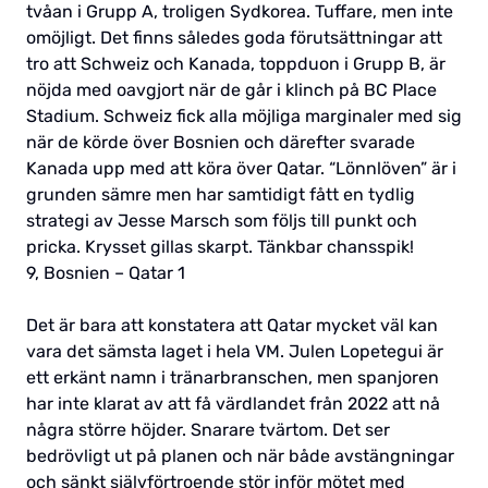
tvåan i Grupp A, troligen Sydkorea. Tuffare, men inte
omöjligt. Det finns således goda förutsättningar att
tro att Schweiz och Kanada, toppduon i Grupp B, är
nöjda med oavgjort när de går i klinch på BC Place
Stadium. Schweiz fick alla möjliga marginaler med sig
när de körde över Bosnien och därefter svarade
Kanada upp med att köra över Qatar. “Lönnlöven” är i
grunden sämre men har samtidigt fått en tydlig
strategi av Jesse Marsch som följs till punkt och
pricka. Krysset gillas skarpt. Tänkbar chansspik!
9, Bosnien – Qatar 1
Det är bara att konstatera att Qatar mycket väl kan
vara det sämsta laget i hela VM. Julen Lopetegui är
ett erkänt namn i tränarbranschen, men spanjoren
har inte klarat av att få värdlandet från 2022 att nå
några större höjder. Snarare tvärtom. Det ser
bedrövligt ut på planen och när både avstängningar
och sänkt självförtroende stör inför mötet med