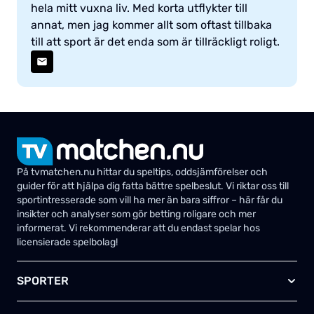
hela mitt vuxna liv. Med korta utflykter till
annat, men jag kommer allt som oftast tillbaka
till att sport är det enda som är tillräckligt roligt.
På tvmatchen.nu hittar du speltips, oddsjämförelser och
guider för att hjälpa dig fatta bättre spelbeslut. Vi riktar oss till
sportintresserade som vill ha mer än bara siffror – här får du
insikter och analyser som gör betting roligare och mer
informerat. Vi rekommenderar att du endast spelar hos
licensierade spelbolag!
SPORTER
Fotboll