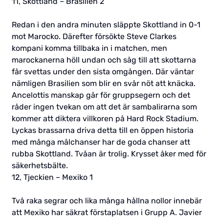
11, Skottland – Brasilien 2
Redan i den andra minuten släppte Skottland in 0-1
mot Marocko. Därefter försökte Steve Clarkes
kompani komma tillbaka in i matchen, men
marockanerna höll undan och såg till att skottarna
får svettas under den sista omgången. Där väntar
nämligen Brasilien som blir en svår nöt att knäcka.
Ancelottis manskap går för gruppsegern och det
råder ingen tvekan om att det är sambalirarna som
kommer att diktera villkoren på Hard Rock Stadium.
Lyckas brassarna driva detta till en öppen historia
med många målchanser har de goda chanser att
rubba Skottland. Tvåan är trolig. Krysset åker med för
säkerhetsbälte.
12, Tjeckien – Mexiko 1
Två raka segrar och lika många hållna nollor innebär
att Mexiko har säkrat förstaplatsen i Grupp A. Javier