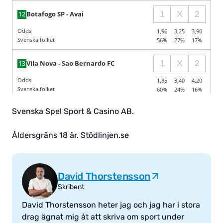
Svenska Spel Sport & Casino AB.
Åldersgräns 18 år. Stödlinjen.se
David Thorstensson
Skribent
David Thorstensson heter jag och jag har i stora
drag ägnat mig åt att skriva om sport under