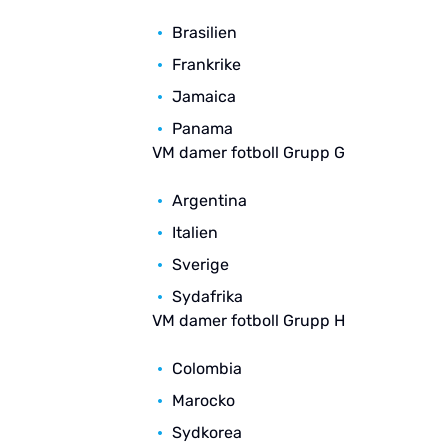
Brasilien
Frankrike
Jamaica
Panama
VM damer fotboll Grupp G
Argentina
Italien
Sverige
Sydafrika
VM damer fotboll Grupp H
Colombia
Marocko
Sydkorea