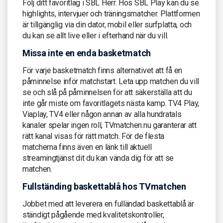
Följ ditt favoritlag i SBL Herr. Hos SBL Play kan du se
highlights, intervjuer och träningsmatcher. Plattformen
är tillgänglig via din dator, mobil eller surfplatta, och
du kan se allt live eller i efterhand när du vill.
Missa inte en enda basketmatch
För varje basketmatch finns alternativet att få en
påminnelse inför matchstart. Leta upp matchen du vill
se och slå på påminnelsen för att säkerställa att du
inte går miste om favoritlagets nästa kamp. TV4 Play,
Viaplay, TV4 eller någon annan av alla hundratals
kanaler spelar ingen roll, TVmatchen.nu garanterar att
rätt kanal visas för rätt match. För de flesta
matcherna finns även en länk till aktuell
streamingtjänst dit du kan vända dig för att se
matchen.
Fullständing baskettablå hos TVmatchen
Jobbet med att leverera en fulländad baskettablå är
ständigt pågående med kvalitetskontroller,