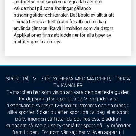
jämförelse mot kanalernas egna tablåer och
vaksamhet på sena ändringar gällande
sändningstider och kanaler. Det bästa av allt är att
TVmatchen.nu är helt gratis för alla och du kan
använda tjänsten lika väl i mobilen som via datorn.
Applikationen finns att ladda ner för alla typer av
mobiler, gamla som nya.
SPORT PÅ TV – SPELSCHEMA MED MATCHER, TIDER &
TV KANALER
TVmatchen har som vision att vara den perfekta guiden
för dig som gillar sport på tv. Vi erbjuder alla
rikstäckande svenska tv-kanaler, streams och en mängd
olika sporter. Söker du efter sport på tv idag eller sport
på tv imorgon så hittar du det hos oss. Bläddra i
kalendern så kan du se tv-tablå för sport på TV månader
fram i tiden. Förutom vår sajt har vi även appar till