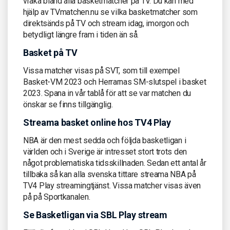
vraka bland alla basketmatcher på TV. Du kan med
hjälp av TVmatchen.nu se vilka basketmatcher som
direktsänds på TV och stream idag, imorgon och
betydligt längre fram i tiden än så.
Basket på TV
Vissa matcher visas på SVT, som till exempel
Basket-VM 2023 och Herrarnas SM-slutspel i basket
2023. Spana in vår tablå för att se var matchen du
önskar se finns tillgänglig.
Streama basket online hos TV4 Play
NBA är den mest sedda och följda basketligan i
världen och i Sverige är intresset stort trots den
något problematiska tidsskillnaden. Sedan ett antal år
tillbaka så kan alla svenska tittare streama NBA på
TV4 Play streamingtjänst. Vissa matcher visas även
på på Sportkanalen.
Se Basketligan via SBL Play stream