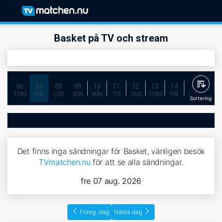
Basket på TV och stream
06
07
08
09
10
11
12
13
14
15
16
TORS
FRE
LÖR
SÖN
MÅN
TIS
ONS
TORS
FRE
LÖR
SÖN
Sortering
Det finns inga sändningar för Basket, vänligen besök
TVmatchen.nu
för att se alla sändningar.
fre 07 aug. 2026
Föreg. dag
Nästa dag