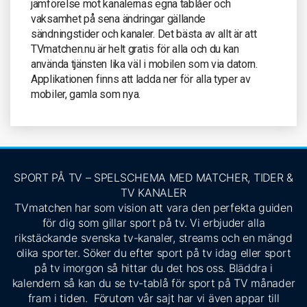
jämförelse mot kanalernas egna tablåer och
vaksamhet på sena ändringar gällande
sändningstider och kanaler. Det bästa av allt är att
TVmatchen.nu är helt gratis för alla och du kan
använda tjänsten lika väl i mobilen som via datorn.
Applikationen finns att ladda ner för alla typer av
mobiler, gamla som nya.
SPORT PÅ TV – SPELSCHEMA MED MATCHER, TIDER &
TV KANALER
TVmatchen har som vision att vara den perfekta guiden
för dig som gillar sport på tv. Vi erbjuder alla
rikstäckande svenska tv-kanaler, streams och en mängd
olika sporter. Söker du efter sport på tv idag eller sport
på tv imorgon så hittar du det hos oss. Bläddra i
kalendern så kan du se tv-tablå för sport på TV månader
fram i tiden. Förutom vår sajt har vi även appar till