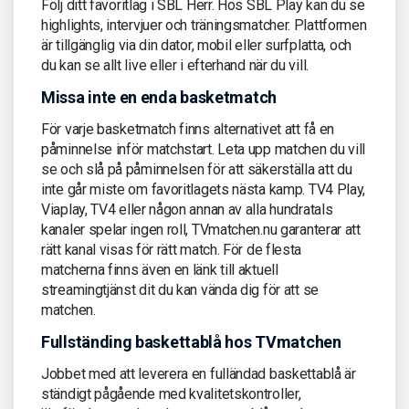
Följ ditt favoritlag i SBL Herr. Hos SBL Play kan du se
highlights, intervjuer och träningsmatcher. Plattformen
är tillgänglig via din dator, mobil eller surfplatta, och
du kan se allt live eller i efterhand när du vill.
Missa inte en enda basketmatch
För varje basketmatch finns alternativet att få en
påminnelse inför matchstart. Leta upp matchen du vill
se och slå på påminnelsen för att säkerställa att du
inte går miste om favoritlagets nästa kamp. TV4 Play,
Viaplay, TV4 eller någon annan av alla hundratals
kanaler spelar ingen roll, TVmatchen.nu garanterar att
rätt kanal visas för rätt match. För de flesta
matcherna finns även en länk till aktuell
streamingtjänst dit du kan vända dig för att se
matchen.
Fullständing baskettablå hos TVmatchen
Jobbet med att leverera en fulländad baskettablå är
ständigt pågående med kvalitetskontroller,