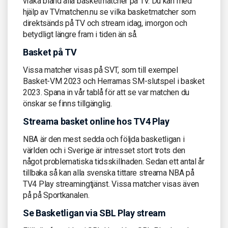
vraka bland alla basketmatcher på TV. Du kan med
hjälp av TVmatchen.nu se vilka basketmatcher som
direktsänds på TV och stream idag, imorgon och
betydligt längre fram i tiden än så.
Basket på TV
Vissa matcher visas på SVT, som till exempel
Basket-VM 2023 och Herrarnas SM-slutspel i basket
2023. Spana in vår tablå för att se var matchen du
önskar se finns tillgänglig.
Streama basket online hos TV4 Play
NBA är den mest sedda och följda basketligan i
världen och i Sverige är intresset stort trots den
något problematiska tidsskillnaden. Sedan ett antal år
tillbaka så kan alla svenska tittare streama NBA på
TV4 Play streamingtjänst. Vissa matcher visas även
på på Sportkanalen.
Se Basketligan via SBL Play stream