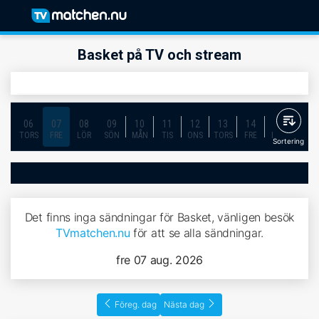
Basket på TV och stream
06
07
08
09
10
11
12
13
14
15
16
TORS
FRE
LÖR
SÖN
MÅN
TIS
ONS
TORS
FRE
LÖR
SÖN
Sortering
Det finns inga sändningar för Basket, vänligen besök
TVmatchen.nu
för att se alla sändningar.
fre 07 aug. 2026
Föreg. dag
Nästa dag