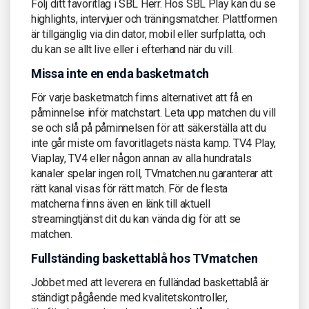
Följ ditt favoritlag i SBL Herr. Hos SBL Play kan du se
highlights, intervjuer och träningsmatcher. Plattformen
är tillgänglig via din dator, mobil eller surfplatta, och
du kan se allt live eller i efterhand när du vill.
Missa inte en enda basketmatch
För varje basketmatch finns alternativet att få en
påminnelse inför matchstart. Leta upp matchen du vill
se och slå på påminnelsen för att säkerställa att du
inte går miste om favoritlagets nästa kamp. TV4 Play,
Viaplay, TV4 eller någon annan av alla hundratals
kanaler spelar ingen roll, TVmatchen.nu garanterar att
rätt kanal visas för rätt match. För de flesta
matcherna finns även en länk till aktuell
streamingtjänst dit du kan vända dig för att se
matchen.
Fullständing baskettablå hos TVmatchen
Jobbet med att leverera en fulländad baskettablå är
ständigt pågående med kvalitetskontroller,