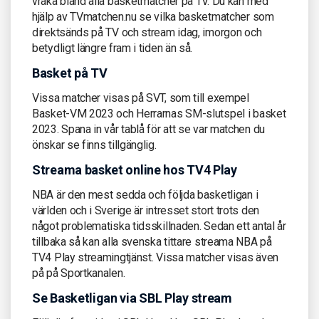
vraka bland alla basketmatcher på TV. Du kan med
hjälp av TVmatchen.nu se vilka basketmatcher som
direktsänds på TV och stream idag, imorgon och
betydligt längre fram i tiden än så.
Basket på TV
Vissa matcher visas på SVT, som till exempel
Basket-VM 2023 och Herrarnas SM-slutspel i basket
2023. Spana in vår tablå för att se var matchen du
önskar se finns tillgänglig.
Streama basket online hos TV4 Play
NBA är den mest sedda och följda basketligan i
världen och i Sverige är intresset stort trots den
något problematiska tidsskillnaden. Sedan ett antal år
tillbaka så kan alla svenska tittare streama NBA på
TV4 Play streamingtjänst. Vissa matcher visas även
på på Sportkanalen.
Se Basketligan via SBL Play stream