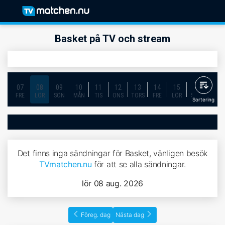
Basket på TV och stream
07
08
09
10
11
12
13
14
15
16
17
FRE
LÖR
SÖN
MÅN
TIS
ONS
TORS
FRE
LÖR
SÖN
MÅN
Sortering
Det finns inga sändningar för Basket, vänligen besök
TVmatchen.nu
för att se alla sändningar.
lör 08 aug. 2026
Föreg. dag
Nästa dag