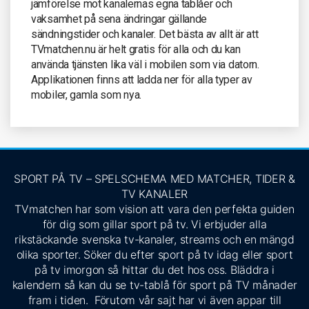
jämförelse mot kanalernas egna tablåer och
vaksamhet på sena ändringar gällande
sändningstider och kanaler. Det bästa av allt är att
TVmatchen.nu är helt gratis för alla och du kan
använda tjänsten lika väl i mobilen som via datorn.
Applikationen finns att ladda ner för alla typer av
mobiler, gamla som nya.
SPORT PÅ TV – SPELSCHEMA MED MATCHER, TIDER &
TV KANALER
TVmatchen har som vision att vara den perfekta guiden
för dig som gillar sport på tv. Vi erbjuder alla
rikstäckande svenska tv-kanaler, streams och en mängd
olika sporter. Söker du efter sport på tv idag eller sport
på tv imorgon så hittar du det hos oss. Bläddra i
kalendern så kan du se tv-tablå för sport på TV månader
fram i tiden. Förutom vår sajt har vi även appar till