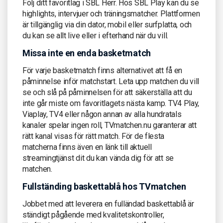
Följ ditt favoritlag i SBL Herr. Hos SBL Play kan du se
highlights, intervjuer och träningsmatcher. Plattformen
är tillgänglig via din dator, mobil eller surfplatta, och
du kan se allt live eller i efterhand när du vill.
Missa inte en enda basketmatch
För varje basketmatch finns alternativet att få en
påminnelse inför matchstart. Leta upp matchen du vill
se och slå på påminnelsen för att säkerställa att du
inte går miste om favoritlagets nästa kamp. TV4 Play,
Viaplay, TV4 eller någon annan av alla hundratals
kanaler spelar ingen roll, TVmatchen.nu garanterar att
rätt kanal visas för rätt match. För de flesta
matcherna finns även en länk till aktuell
streamingtjänst dit du kan vända dig för att se
matchen.
Fullständing baskettablå hos TVmatchen
Jobbet med att leverera en fulländad baskettablå är
ständigt pågående med kvalitetskontroller,