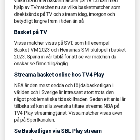
vraka bland alla basketmatcher på TV. Du kan med
hjälp av TVmatchen.nu se vilka basketmatcher som
direktsänds på TV och stream idag, imorgon och
betydligt längre fram i tiden än så.
Basket på TV
Vissa matcher visas på SVT, som till exempel
Basket-VM 2023 och Herrarnas SM-slutspel i basket
2023. Spana in vår tablå för att se var matchen du
önskar se finns tillgänglig.
Streama basket online hos TV4 Play
NBA är den mest sedda och följda basketligan i
världen och i Sverige är intresset stort trots den
något problematiska tidsskillnaden. Sedan ett antal år
tillbaka så kan alla svenska tittare streama NBA på
TV4 Play streamingtjänst. Vissa matcher visas även
på på Sportkanalen.
Se Basketligan via SBL Play stream