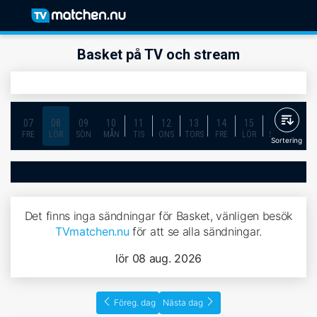
Basket på TV och stream
07
08
09
10
11
12
13
14
15
16
17
FRE
LÖR
SÖN
MÅN
TIS
ONS
TORS
FRE
LÖR
SÖN
MÅN
Sortering
Det finns inga sändningar för Basket, vänligen besök
TVmatchen.nu
för att se alla sändningar.
lör 08 aug. 2026
Föreg. dag
Nästa dag