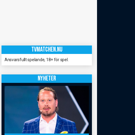
TVMATCHEN.NU
Ansvarsfullt spelande, 18+ för spel.
NYHETER