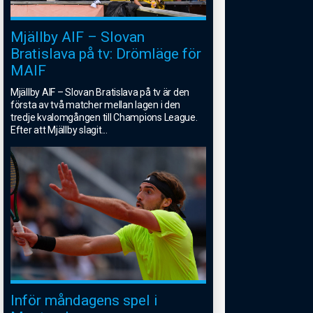
Mjällby AIF – Slovan
Bratislava på tv: Drömläge för
MAIF
Mjällby AIF – Slovan Bratislava på tv är den
första av två matcher mellan lagen i den
tredje kvalomgången till Champions League.
Efter att Mjällby slagit
...
Inför måndagens spel i