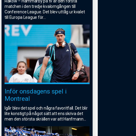
Rakow – Hammarby på tv är den första
matchen i den tredje kvalomgången till
Conference League. Det blev uttåg ur kvalet
till Europa League för
...
Inför onsdagens spel i
Montreal
Igår blev det spel och några favoritfall. Det blir
lite konstigt på något sätt att ens skriva det
men den största skrällen var att Hanfmann
...