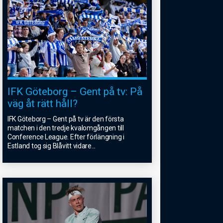
IFK Göteborg – Gent på tv: På
väg åt rätt håll?
IFK Göteborg – Gent på tv är den första
matchen i den tredje kvalomgången till
Conference League. Efter förlängning i
Estland tog sig Blåvitt vidare
...