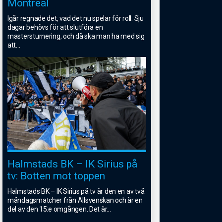
Montreal
Igår regnade det, vad det nu spelar för roll. Sju
dagar behövs för att slutföra en
mastersturnering, och då ska man ha med sig
att
...
Halmstads BK – IK Sirius på
tv: Botten mot toppen
Halmstads BK – IK Sirius på tv är den en av två
måndagsmatcher från Allsvenskan och är en
del av den 15:e omgången. Det är
...