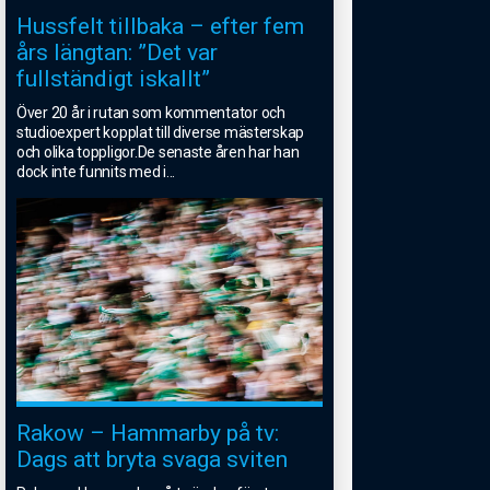
Hussfelt tillbaka – efter fem
års längtan: ”Det var
fullständigt iskallt”
Över 20 år i rutan som kommentator och
studioexpert kopplat till diverse mästerskap
och olika toppligor.De senaste åren har han
dock inte funnits med i
...
Rakow – Hammarby på tv:
Dags att bryta svaga sviten