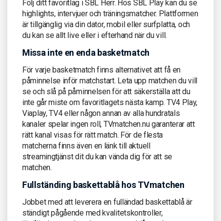
Följ ditt favoritlag i SBL Herr. Hos SBL Play kan du se
highlights, intervjuer och träningsmatcher. Plattformen
är tillgänglig via din dator, mobil eller surfplatta, och
du kan se allt live eller i efterhand när du vill.
Missa inte en enda basketmatch
För varje basketmatch finns alternativet att få en
påminnelse inför matchstart. Leta upp matchen du vill
se och slå på påminnelsen för att säkerställa att du
inte går miste om favoritlagets nästa kamp. TV4 Play,
Viaplay, TV4 eller någon annan av alla hundratals
kanaler spelar ingen roll, TVmatchen.nu garanterar att
rätt kanal visas för rätt match. För de flesta
matcherna finns även en länk till aktuell
streamingtjänst dit du kan vända dig för att se
matchen.
Fullständing baskettablå hos TVmatchen
Jobbet med att leverera en fulländad baskettablå är
ständigt pågående med kvalitetskontroller,