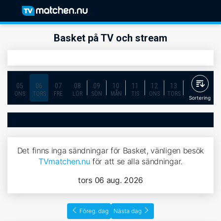
Basket på TV och stream
05
06
07
08
09
10
11
12
13
14
15
ONS
TORS
FRE
LÖR
SÖN
MÅN
TIS
ONS
TORS
FRE
LÖR
Sortering
Det finns inga sändningar för Basket, vänligen besök
TVmatchen.nu
för att se alla sändningar.
tors 06 aug. 2026
Föreg. dag
Nästa dag