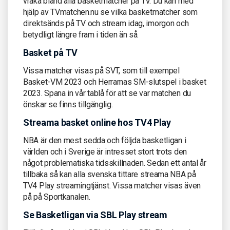
vraka bland alla basketmatcher på TV. Du kan med
hjälp av TVmatchen.nu se vilka basketmatcher som
direktsänds på TV och stream idag, imorgon och
betydligt längre fram i tiden än så.
Basket på TV
Vissa matcher visas på SVT, som till exempel
Basket-VM 2023 och Herrarnas SM-slutspel i basket
2023. Spana in vår tablå för att se var matchen du
önskar se finns tillgänglig.
Streama basket online hos TV4 Play
NBA är den mest sedda och följda basketligan i
världen och i Sverige är intresset stort trots den
något problematiska tidsskillnaden. Sedan ett antal år
tillbaka så kan alla svenska tittare streama NBA på
TV4 Play streamingtjänst. Vissa matcher visas även
på på Sportkanalen.
Se Basketligan via SBL Play stream