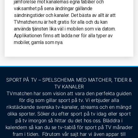
jämförelse mot kanalernas egna tablåer och
vaksamhet på sena ändringar gällande
sändningstider och kanaler. Det bästa av allt är att
TVmatchen.nu är helt gratis för alla och du kan
använda tjänsten lika väl i mobilen som via datorn.
Applikationen finns att ladda ner för alla typer av
mobiler, gamla som nya.
SPORT PÅ TV – SPELSCHEMA MED MATCHER, TIDER &
TV KANALER
TVmatchen har som vision att vara den perfekta guiden
för dig som gillar sport på tv. Vi erbjuder alla
rikstäckande svenska tv-kanaler, streams och en mängd
olika sporter. Söker du efter sport på tv idag eller sport
på tv imorgon så hittar du det hos oss. Bläddra i
kalendern så kan du se tv-tablå för sport på TV månader
fram i tiden. Förutom vår sajt har vi även appar till