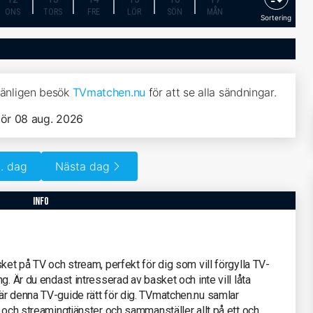
ONS
TORS
FRE
LÖR
SÖN
MÅN
Sortering
 vänligen besök
TVmatchen.nu
för att se alla sändningar.
lör 08 aug. 2026
. dag
Nästa dag
info
ket på TV och stream, perfekt för dig som vill förgylla TV-
g. Är du endast intresserad av basket och inte vill låta
är denna TV-guide rätt för dig. TVmatchen.nu samlar
r och streamingtjänster och sammanställer allt på ett och