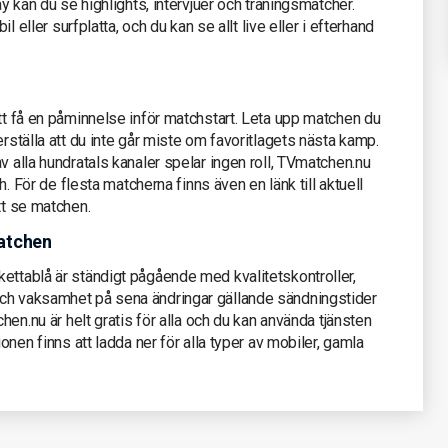
ay kan du se highlights, intervjuer och träningsmatcher.
il eller surfplatta, och du kan se allt live eller i efterhand
att få en påminnelse inför matchstart. Leta upp matchen du
erställa att du inte går miste om favoritlagets nästa kamp.
v alla hundratals kanaler spelar ingen roll, TVmatchen.nu
ch. För de flesta matcherna finns även en länk till aktuell
tt se matchen.
atchen
ettablå är ständigt pågående med kvalitetskontroller,
och vaksamhet på sena ändringar gällande sändningstider
chen.nu är helt gratis för alla och du kan använda tjänsten
ionen finns att ladda ner för alla typer av mobiler, gamla