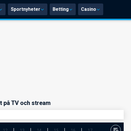
Sportnyheter
Betting
Casino
t på TV och stream
12
13
14
15
16
17