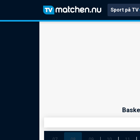
Sport på TV
Baske
07
08
09
10
11