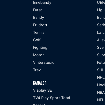
Innebandy
UEF
Futsal
Ligu
Bandy
Bund
Friidrott
Seri
Tennis
La L
Golf
Alls
Fighting
Sve
Motor
Supe
Vinterstudio
Fot
Trav
SHL
NHL
Kanaler
Hoc
Viaplay SE
NBA
TV4 Play Sport Total
NFL