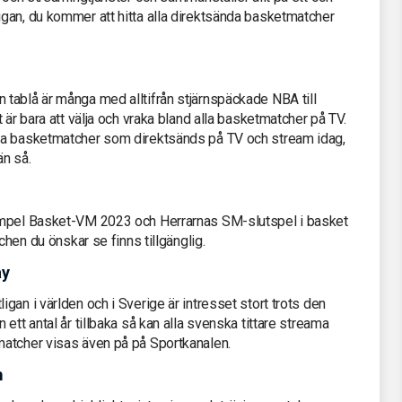
gan, du kommer att hitta alla direktsända basketmatcher
tablå är många med alltifrån stjärnspäckade NBA till
 är bara att välja och vraka bland alla basketmatcher på TV.
ka basketmatcher som direktsänds på TV och stream idag,
än så.
empel Basket-VM 2023 och Herrarnas SM-slutspel i basket
chen du önskar se finns tillgänglig.
ay
gan i världen och i Sverige är intresset stort trots den
ett antal år tillbaka så kan alla svenska tittare streama
matcher visas även på på Sportkanalen.
m