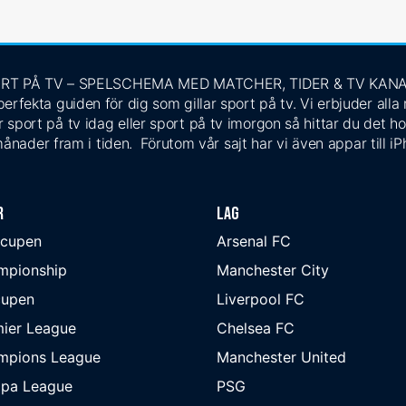
RT PÅ TV – SPELSCHEMA MED MATCHER, TIDER & TV KAN
rfekta guiden för dig som gillar sport på tv. Vi erbjuder alla
 sport på tv idag eller sport på tv imorgon så hittar du det ho
ånader fram i tiden. Förutom vår sajt har vi även appar till i
r
Lag
-cupen
Arsenal FC
mpionship
Manchester City
cupen
Liverpool FC
ier League
Chelsea FC
mpions League
Manchester United
opa League
PSG