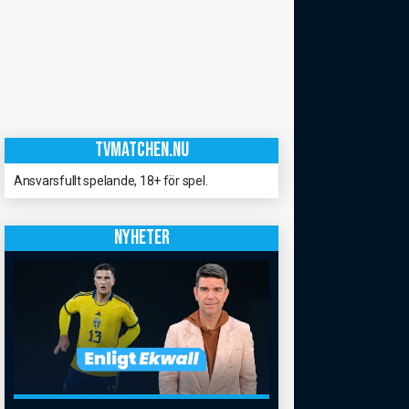
TVMATCHEN.NU
Ansvarsfullt spelande, 18+ för spel.
NYHETER