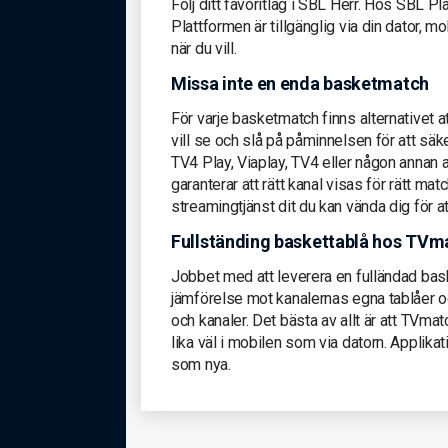
Följ ditt favoritlag i SBL Herr. Hos SBL Pl
Plattformen är tillgänglig via din dator, mob
när du vill.
Missa inte en enda basketmatch
För varje basketmatch finns alternativet 
vill se och slå på påminnelsen för att säk
TV4 Play, Viaplay, TV4 eller någon annan a
garanterar att rätt kanal visas för rätt mat
streamingtjänst dit du kan vända dig för a
Fullständing baskettablå hos TVm
Jobbet med att leverera en fulländad bask
jämförelse mot kanalernas egna tablåer 
och kanaler. Det bästa av allt är att TVmat
lika väl i mobilen som via datorn. Applikat
som nya.