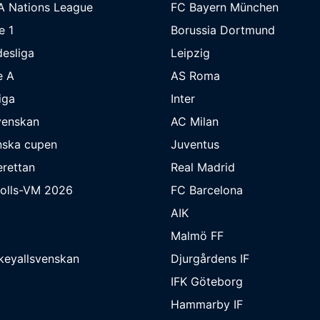
A Nations League
FC Bayern München
e 1
Borussia Dortmund
esliga
Leipzig
e A
AS Roma
iga
Inter
venskan
AC Milan
nska cupen
Juventus
rettan
Real Madrid
bolls-VM 2026
FC Barcelona
AIK
Malmö FF
keyallsvenskan
Djurgårdens IF
IFK Göteborg
Hammarby IF