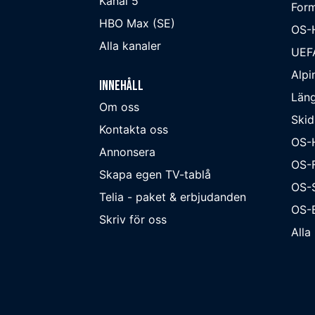
Kanal 5
Form
HBO Max (SE)
OS-
Alla kanaler
UEF
Alpi
Innehåll
Läng
Om oss
Skid
Kontakta oss
OS-
Annonsera
OS-F
Skapa egen TV-tablå
OS-
Telia - paket & erbjudanden
OS-B
Skriv för oss
Alla 