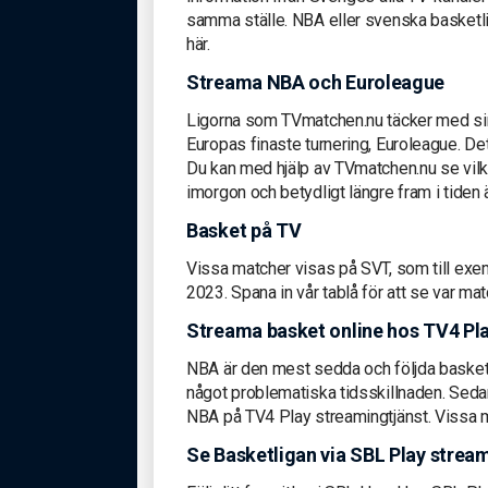
samma ställe. NBA eller svenska basketli
här.
Streama NBA och Euroleague
Ligorna som TVmatchen.nu täcker med sin 
Europas finaste turnering, Euroleague. Det
Du kan med hjälp av TVmatchen.nu se vil
imorgon och betydligt längre fram i tiden 
Basket på TV
Vissa matcher visas på SVT, som till ex
2023. Spana in vår tablå för att se var mat
Streama basket online hos TV4 Pl
NBA är den mest sedda och följda basketli
något problematiska tidsskillnaden. Sedan 
NBA på TV4 Play streamingtjänst. Vissa 
Se Basketligan via SBL Play strea