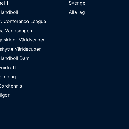
el 1
Sverige
Handboll
Alla lag
A Conference League
na Världscupen
dskidor Världscupen
skytte Världscupen
Handboll Dam
riidrott
Simning
ordtennis
ligor