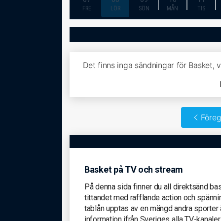
FRE
LÖR
SÖN
MÅN
TIS
Det finns inga sändningar för Basket,
Föreg
Basket på TV och stream
På denna sida finner du all direktsänd bas
tittandet med rafflande action och spännin
tablån upptas av en mängd andra sporter 
information ifrån Sveriges alla TV-kanale