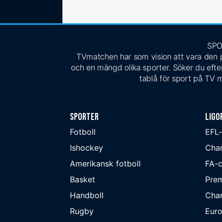
SPO
TVmatchen har som vision att vara den pe
och en mängd olika sporter. Söker du efter
tablå för sport på TV m
Sporter
Ligo
Fotboll
EFL
Ishockey
Cha
Amerikansk fotboll
FA-
Basket
Prem
Handboll
Cha
Rugby
Eur