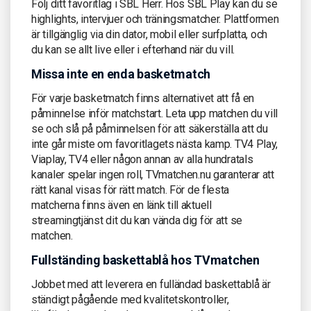
Följ ditt favoritlag i SBL Herr. Hos SBL Play kan du se
highlights, intervjuer och träningsmatcher. Plattformen
är tillgänglig via din dator, mobil eller surfplatta, och
du kan se allt live eller i efterhand när du vill.
Missa inte en enda basketmatch
För varje basketmatch finns alternativet att få en
påminnelse inför matchstart. Leta upp matchen du vill
se och slå på påminnelsen för att säkerställa att du
inte går miste om favoritlagets nästa kamp. TV4 Play,
Viaplay, TV4 eller någon annan av alla hundratals
kanaler spelar ingen roll, TVmatchen.nu garanterar att
rätt kanal visas för rätt match. För de flesta
matcherna finns även en länk till aktuell
streamingtjänst dit du kan vända dig för att se
matchen.
Fullständing baskettablå hos TVmatchen
Jobbet med att leverera en fulländad baskettablå är
ständigt pågående med kvalitetskontroller,