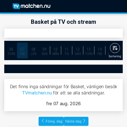
Basket på TV och stream
06
07
08
09
10
11
12
13
14
15
16
TORS
FRE
LÖR
SÖN
MÅN
TIS
ONS
TORS
FRE
LÖR
SÖN
Sortering
Det finns inga sändningar för Basket, vänligen besök
TVmatchen.nu
för att se alla sändningar.
fre 07 aug. 2026
Föreg. dag
Nästa dag