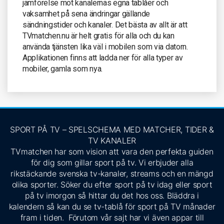
jämförelse mot kanalernas egna tablåer och
vaksamhet på sena ändringar gällande
sändningstider och kanaler. Det bästa av allt är att
TVmatchen.nu är helt gratis för alla och du kan
använda tjänsten lika väl i mobilen som via datorn.
Applikationen finns att ladda ner för alla typer av
mobiler, gamla som nya.
SPORT PÅ TV – SPELSCHEMA MED MATCHER, TIDER &
TV KANALER
TVmatchen har som vision att vara den perfekta guiden
för dig som gillar sport på tv. Vi erbjuder alla
rikstäckande svenska tv-kanaler, streams och en mängd
olika sporter. Söker du efter sport på tv idag eller sport
på tv imorgon så hittar du det hos oss. Bläddra i
kalendern så kan du se tv-tablå för sport på TV månader
fram i tiden. Förutom vår sajt har vi även appar till