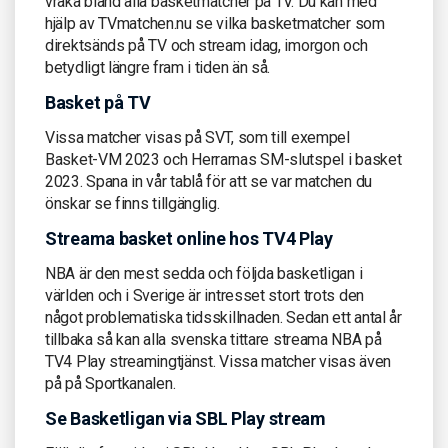
vraka bland alla basketmatcher på TV. Du kan med
hjälp av TVmatchen.nu se vilka basketmatcher som
direktsänds på TV och stream idag, imorgon och
betydligt längre fram i tiden än så.
Basket på TV
Vissa matcher visas på SVT, som till exempel
Basket-VM 2023 och Herrarnas SM-slutspel i basket
2023. Spana in vår tablå för att se var matchen du
önskar se finns tillgänglig.
Streama basket online hos TV4 Play
NBA är den mest sedda och följda basketligan i
världen och i Sverige är intresset stort trots den
något problematiska tidsskillnaden. Sedan ett antal år
tillbaka så kan alla svenska tittare streama NBA på
TV4 Play streamingtjänst. Vissa matcher visas även
på på Sportkanalen.
Se Basketligan via SBL Play stream