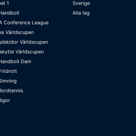
el 1
Sverige
Handboll
Alla lag
A Conference League
na Världscupen
dskidor Världscupen
skytte Världscupen
Handboll Dam
riidrott
Simning
ordtennis
ligor