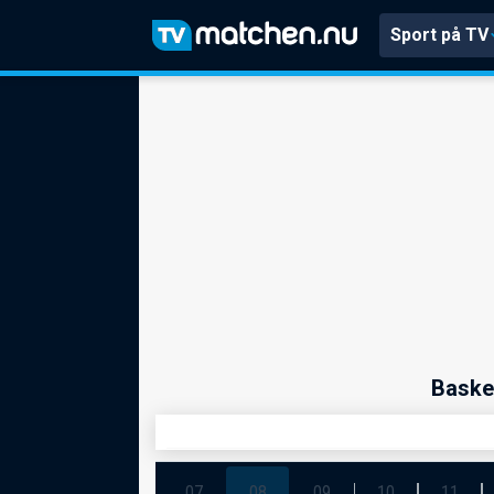
Sport på TV
Baske
07
08
09
10
11