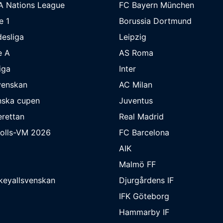
A Nations League
FC Bayern München
e 1
Borussia Dortmund
esliga
Leipzig
e A
AS Roma
iga
Inter
venskan
AC Milan
nska cupen
Juventus
rettan
Real Madrid
bolls-VM 2026
FC Barcelona
AIK
Malmö FF
keyallsvenskan
Djurgårdens IF
IFK Göteborg
Hammarby IF