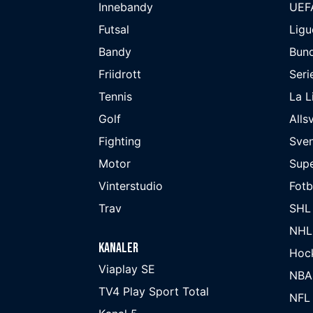
Innebandy
UEF
Futsal
Ligu
Bandy
Bund
Friidrott
Seri
Tennis
La L
Golf
Alls
Fighting
Sve
Motor
Supe
Vinterstudio
Fot
Trav
SHL
NHL
Kanaler
Hoc
Viaplay SE
NBA
TV4 Play Sport Total
NFL