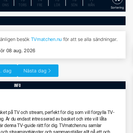
ONS
TORS
FRE
LÖR
SÖN
MÅN
Sortering
 vänligen besök
TVmatchen.nu
för att se alla sändningar.
lör 08 aug. 2026
. dag
Nästa dag
info
ket på TV och stream, perfekt för dig som vill förgylla TV-
g. Är du endast intresserad av basket och inte vill låta
är denna TV-guide rätt för dig. TVmatchen.nu samlar
r och streamingtjänster och sammanställer allt på ett och