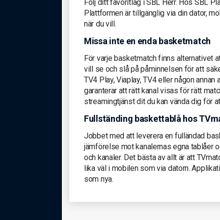
Följ ditt favoritlag i SBL Herr. Hos SBL Pl
Plattformen är tillgänglig via din dator, mob
när du vill.
Missa inte en enda basketmatch
För varje basketmatch finns alternativet 
vill se och slå på påminnelsen för att säk
TV4 Play, Viaplay, TV4 eller någon annan a
garanterar att rätt kanal visas för rätt mat
streamingtjänst dit du kan vända dig för a
Fullständing baskettablå hos TVm
Jobbet med att leverera en fulländad bask
jämförelse mot kanalernas egna tablåer 
och kanaler. Det bästa av allt är att TVmat
lika väl i mobilen som via datorn. Applikat
som nya.