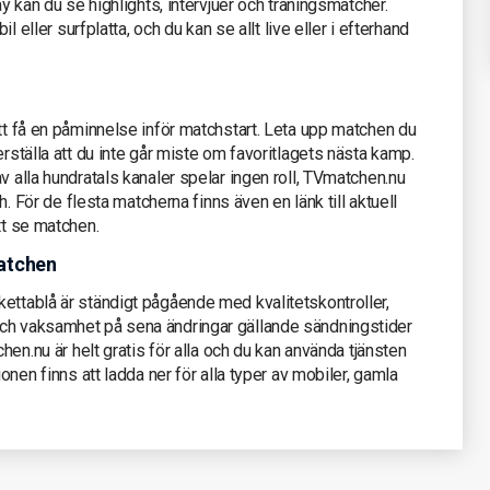
ay kan du se highlights, intervjuer och träningsmatcher.
il eller surfplatta, och du kan se allt live eller i efterhand
att få en påminnelse inför matchstart. Leta upp matchen du
erställa att du inte går miste om favoritlagets nästa kamp.
v alla hundratals kanaler spelar ingen roll, TVmatchen.nu
ch. För de flesta matcherna finns även en länk till aktuell
tt se matchen.
atchen
ettablå är ständigt pågående med kvalitetskontroller,
och vaksamhet på sena ändringar gällande sändningstider
chen.nu är helt gratis för alla och du kan använda tjänsten
ionen finns att ladda ner för alla typer av mobiler, gamla