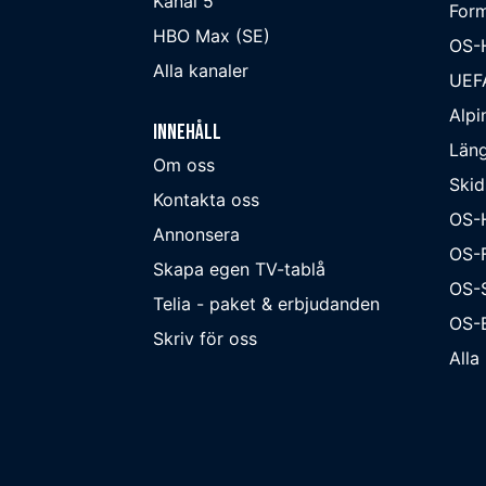
Kanal 5
Form
HBO Max (SE)
OS-
Alla kanaler
UEF
Alpi
Innehåll
Läng
Om oss
Skid
Kontakta oss
OS-
Annonsera
OS-F
Skapa egen TV-tablå
OS-
Telia - paket & erbjudanden
OS-B
Skriv för oss
Alla 