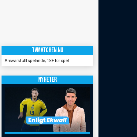
TVMATCHEN.NU
Ansvarsfullt spelande, 18+ för spel.
NYHETER