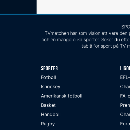
SPO
TVmatchen har som vision att vara den pe
och en mängd olika sporter. Söker du efter
tablå för sport på TV m
Sporter
Ligo
Fotboll
EFL
Ishockey
Cha
Amerikansk fotboll
FA-
Basket
Prem
Handboll
Cha
Rugby
Eur