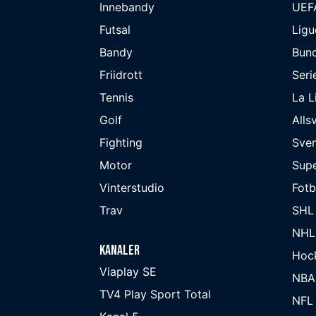
Innebandy
UEF
Futsal
Ligu
Bandy
Bund
Friidrott
Seri
Tennis
La L
Golf
Alls
Fighting
Sve
Motor
Supe
Vinterstudio
Fot
Trav
SHL
NHL
Kanaler
Hoc
Viaplay SE
NBA
TV4 Play Sport Total
NFL