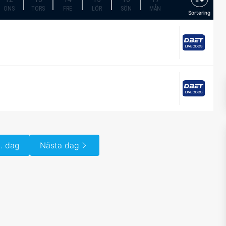
ONS
TORS
FRE
LÖR
SÖN
MÅN
Sortering
. dag
Nästa dag