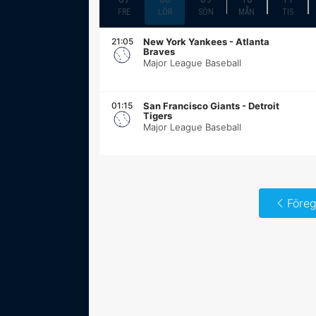
FRE
LÖR
SÖN
MÅN
TIS
21:05
New York Yankees
-
Atlanta
Braves
Major League Baseball
01:15
San Francisco Giants
-
Detroit
Tigers
Major League Baseball
Föreg