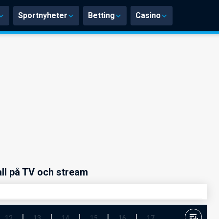
Sportnyheter
Betting
Casino
ll på TV och stream
12
13
14
15
16
17