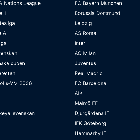
A Nations League
FC Bayern München
e 1
Borussia Dortmund
esliga
Leipzig
e A
AS Roma
iga
Inter
venskan
AC Milan
nska cupen
Juventus
rettan
Real Madrid
bolls-VM 2026
FC Barcelona
AIK
Malmö FF
keyallsvenskan
Djurgårdens IF
IFK Göteborg
Hammarby IF