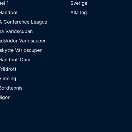
el 1
Sverige
Handboll
Alla lag
A Conference League
na Världscupen
dskidor Världscupen
skytte Världscupen
Handboll Dam
riidrott
Simning
ordtennis
ligor