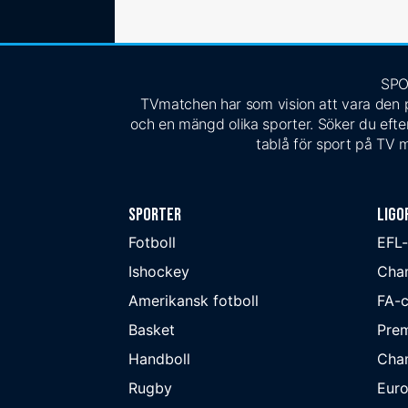
SPO
TVmatchen har som vision att vara den pe
och en mängd olika sporter. Söker du efter
tablå för sport på TV m
Sporter
Ligo
Fotboll
EFL
Ishockey
Cha
Amerikansk fotboll
FA-
Basket
Prem
Handboll
Cha
Rugby
Eur