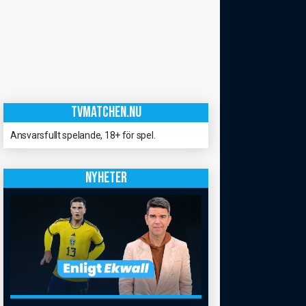
TVMATCHEN.NU
Ansvarsfullt spelande, 18+ för spel.
NYHETER