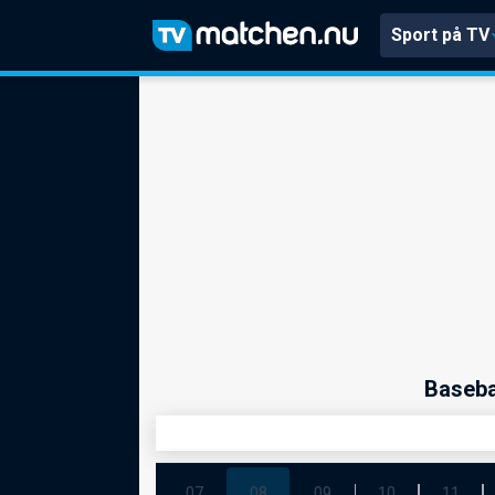
Sport på TV
Baseba
07
08
09
10
11