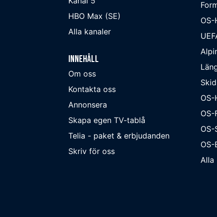
Kanal 5
Form
HBO Max (SE)
OS-
Alla kanaler
UEF
Alpi
Innehåll
Läng
Om oss
Skid
Kontakta oss
OS-
Annonsera
OS-F
Skapa egen TV-tablå
OS-
Telia - paket & erbjudanden
OS-B
Skriv för oss
Alla 