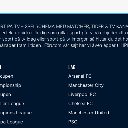
RT PÅ TV – SPELSCHEMA MED MATCHER, TIDER & TV KAN
rfekta guiden för dig som gillar sport på tv. Vi erbjuder alla
 sport på tv idag eller sport på tv imorgon så hittar du det ho
ånader fram i tiden. Förutom vår sajt har vi även appar till i
r
Lag
-cupen
Arsenal FC
mpionship
Manchester City
cupen
Liverpool FC
ier League
Chelsea FC
mpions League
Manchester United
opa League
PSG