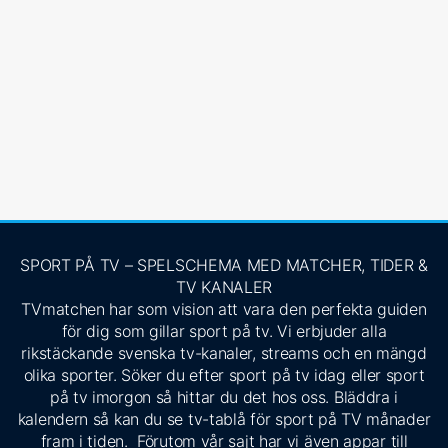
SPORT PÅ TV – SPELSCHEMA MED MATCHER, TIDER &
TV KANALER
TVmatchen har som vision att vara den perfekta guiden
för dig som gillar sport på tv. Vi erbjuder alla
rikstäckande svenska tv-kanaler, streams och en mängd
olika sporter. Söker du efter sport på tv idag eller sport
på tv imorgon så hittar du det hos oss. Bläddra i
kalendern så kan du se tv-tablå för sport på TV månader
fram i tiden. Förutom vår sajt har vi även appar till