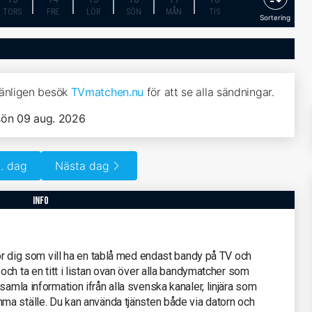
TORS
FRE
LÖR
SÖN
MÅN
TIS
Sortering
vänligen besök
TVmatchen.nu
för att se alla sändningar.
sön 09 aug. 2026
. dag
Nästa dag
info
för dig som vill ha en tablå med endast bandy på TV och
 och ta en titt i listan ovan över alla bandymatcher som
samla information ifrån alla svenska kanaler, linjära som
mma ställe. Du kan använda tjänsten både via datorn och