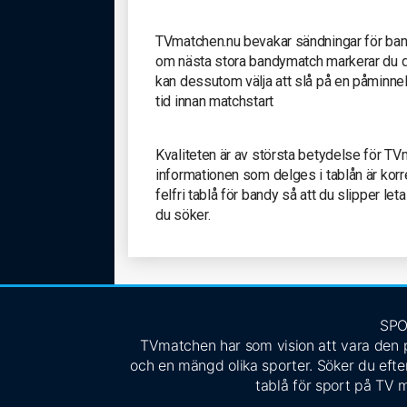
TVmatchen.nu bevakar sändningar för band
om nästa stora bandymatch markerar du d
kan dessutom välja att slå på en påminnelse
tid innan matchstart
Kvaliteten är av största betydelse för TV
informationen som delges i tablån är korr
felfri tablå för bandy så att du slipper le
du söker.
SPO
TVmatchen har som vision att vara den pe
och en mängd olika sporter. Söker du efter
tablå för sport på TV m