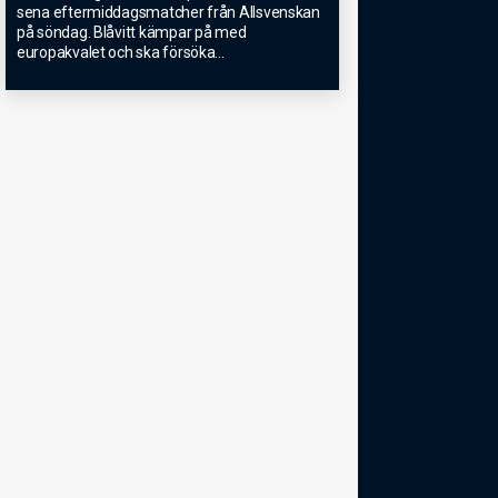
sena eftermiddagsmatcher från Allsvenskan
på söndag. Blåvitt kämpar på med
europakvalet och ska försöka
...