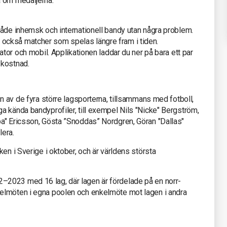
a om medaljerna.
både inhemsk och internationell bandy utan några problem.
ckså matcher som spelas längre fram i tiden.
ator och mobil. Applikationen laddar du ner på bara ett par
 kostnad.
n av de fyra större lagsporterna, tillsammans med fotboll,
a kända bandyprofiler, till exempel Nils "Nicke" Bergström,
a" Ericsson, Gösta ”Snoddas” Nordgren, Göran "Dallas"
lera.
en i Sverige i oktober, och är världens största
2023 med 16 lag, där lagen är fördelade på en norr-
elmöten i egna poolen och enkelmöte mot lagen i andra