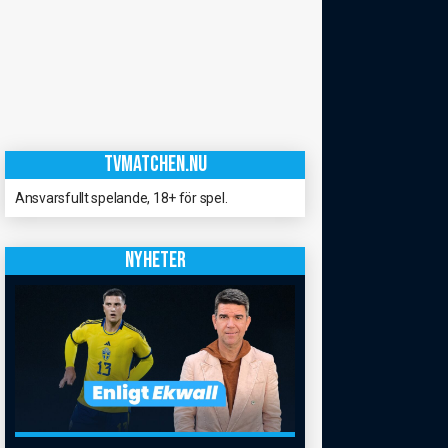
TVMATCHEN.NU
Ansvarsfullt spelande, 18+ för spel.
NYHETER