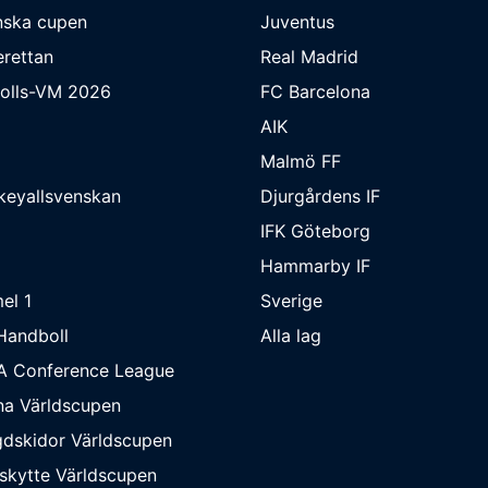
nska cupen
Juventus
rettan
Real Madrid
bolls-VM 2026
FC Barcelona
AIK
Malmö FF
keyallsvenskan
Djurgårdens IF
IFK Göteborg
Hammarby IF
el 1
Sverige
Handboll
Alla lag
A Conference League
na Världscupen
dskidor Världscupen
skytte Världscupen