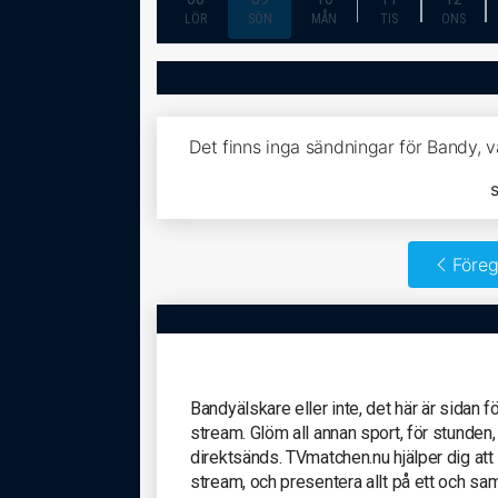
LÖR
SÖN
MÅN
TIS
ONS
Det finns inga sändningar för Bandy, 
Föreg
Bandyälskare eller inte, det här är sidan 
stream. Glöm all annan sport, för stunden,
direktsänds. TVmatchen.nu hjälper dig att 
stream, och presentera allt på ett och sa