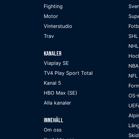
Fighting
Sve
Motor
Supe
Vinterstudio
Fot
Trav
SHL
NHL
Kanaler
Hoc
Viaplay SE
NBA
TV4 Play Sport Total
NFL
Kanal 5
Form
HBO Max (SE)
OS-
Alla kanaler
UEF
Alpi
Innehåll
Läng
Om oss
Skid