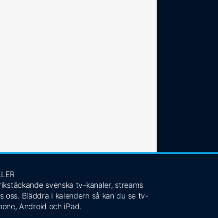
ALER
 rikstäckande svenska tv-kanaler, streams
s oss. Bläddra i kalendern så kan du se tv-
Phone, Android och iPad.