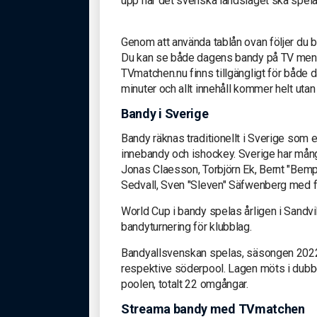
upp när det svenska landslaget ska spel
Genom att använda tablån ovan följer du 
Du kan se både dagens bandy på TV men o
TVmatchen.nu finns tillgängligt för både d
minuter och allt innehåll kommer helt utan
Bandy i Sverige
Bandy räknas traditionellt i Sverige som e
innebandy och ishockey. Sverige har mång
Jonas Claesson, Torbjörn Ek, Bernt "Bemp
Sedvall, Sven "Sleven" Säfwenberg med f
World Cup i bandy spelas årligen i Sandvik
bandyturnering för klubblag.
Bandyallsvenskan spelas, säsongen 2022–
respektive söderpool. Lagen möts i dubb
poolen, totalt 22 omgångar.
Streama bandy med TVmatchen