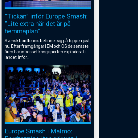
”Tickan” inför Europe Smash:
”Lite extra när det är på
hemmaplan”
Svensk bordtennis befinner sig på toppen just
nu. Efter framgångar i EM och OS de senaste
åren har intresset kring sporten exploderat i
landet. Inför
...
Europe Smash i Malmö: