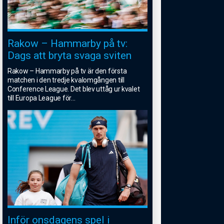
Rakow – Hammarby på tv:
Dags att bryta svaga sviten
Rakow – Hammarby på tv är den första
matchen i den tredje kvalomgången till
Conference League. Det blev uttåg ur kvalet
till Europa League för
...
Inför onsdagens spel i