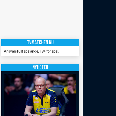
TVMATCHEN.NU
Ansvarsfullt spelande, 18+ för spel.
NYHETER