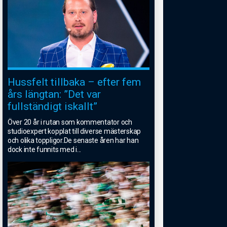
Hussfelt tillbaka – efter fem
års längtan: ”Det var
fullständigt iskallt”
Över 20 år i rutan som kommentator och
studioexpert kopplat till diverse mästerskap
och olika toppligor.De senaste åren har han
dock inte funnits med i
...