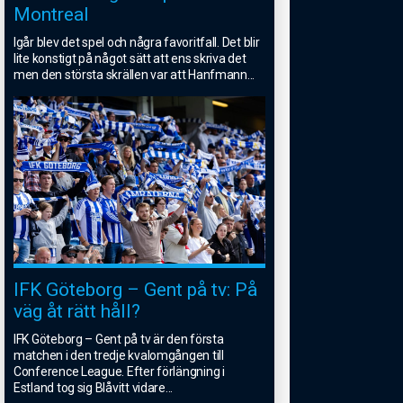
Montreal
Igår blev det spel och några favoritfall. Det blir
lite konstigt på något sätt att ens skriva det
men den största skrällen var att Hanfmann
...
IFK Göteborg – Gent på tv: På
väg åt rätt håll?
IFK Göteborg – Gent på tv är den första
matchen i den tredje kvalomgången till
Conference League. Efter förlängning i
Estland tog sig Blåvitt vidare
...