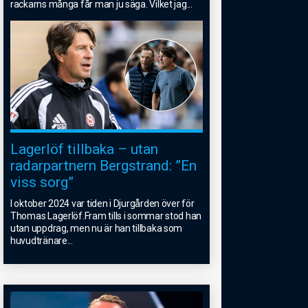
rackarns många får man ju säga. Vilket jag
...
Lagerlöf tillbaka – utan
radarpartnern Bergstrand: ”En
viss sorg”
I oktober 2024 var tiden i Djurgården över för
Thomas Lagerlöf.Fram tills i sommar stod han
utan uppdrag, men nu är han tillbaka som
huvudtränare
...