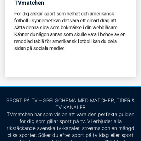
TVmatchen
För dig älskar sport som helhet och amerikansk
fotboll i synnerhet kan det vara ett smart drag att
sätta denna sida som bokmärke i din webbläsare.
Känner du någon annan som skulle vara i behov av en
renodlad tablå för amerikansk fotboll kan du dela
sidan på sociala medier.
SPORT PÅ TV – SPELSCHEMA MED MATCHER, TIDER &
TV KANALER
TVmatchen har som vision att vara den perfekta guiden
för dig som gillar sport på tv. Vi erbjuder alla
rikstäckande svenska tv-kanaler, streams och en mängd
olika sporter. Söker du efter sport på tv idag eller sport