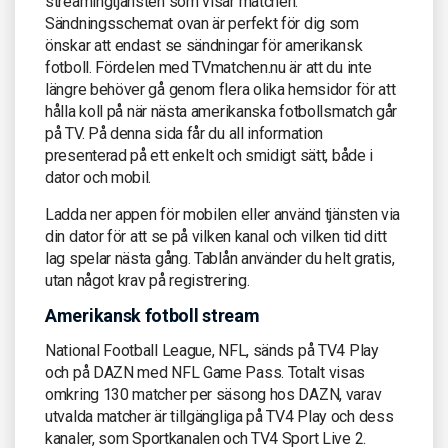
streamingtjänsten som visar matchen.
Sändningsschemat ovan är perfekt för dig som
önskar att endast se sändningar för amerikansk
fotboll. Fördelen med TVmatchen.nu är att du inte
längre behöver gå genom flera olika hemsidor för att
hålla koll på när nästa amerikanska fotbollsmatch går
på TV. På denna sida får du all information
presenterad på ett enkelt och smidigt sätt, både i
dator och mobil.
Ladda ner appen för mobilen eller använd tjänsten via
din dator för att se på vilken kanal och vilken tid ditt
lag spelar nästa gång. Tablån använder du helt gratis,
utan något krav på registrering.
Amerikansk fotboll stream
National Football League, NFL, sänds på TV4 Play
och på DAZN med NFL Game Pass. Totalt visas
omkring 130 matcher per säsong hos DAZN, varav
utvalda matcher är tillgängliga på TV4 Play och dess
kanaler, som Sportkanalen och TV4 Sport Live 2.