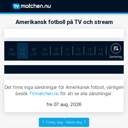
Amerikansk fotboll på TV och stream
06
07
08
09
10
11
12
13
14
15
16
TORS
FRE
LÖR
SÖN
MÅN
TIS
ONS
TORS
FRE
LÖR
SÖN
Sortering
Det finns inga sändningar för Amerikansk fotboll, vänligen
besök
TVmatchen.nu
för att se alla sändningar.
fre 07 aug. 2026
Föreg. dag
Nästa dag