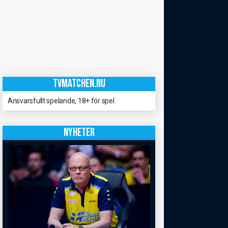
TVMATCHEN.NU
Ansvarsfullt spelande, 18+ för spel.
NYHETER