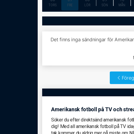
TORS
FRE
LÖR
SÖN
MÅN
Det finns inga sändningar för Amerikan
Föreg
Amerikansk fotboll på TV och str
Söker du efter direktsänd amerikansk fotb
dig! Med all amerikansk fotboll på TV id
tak kommer du aldrig mer gå miste om NFL