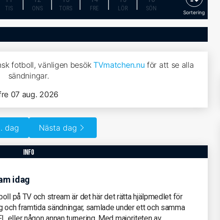
TIS
ONS
TORS
FRE
LÖR
SÖN
Sortering
sk fotboll, vänligen besök
TVmatchen.nu
för att se alla
sändningar.
fre 07 aug. 2026
. dag
Nästa dag
info
eam idag
oll på TV och stream är det här det rätta hjälpmedlet för
ag och framtida sändningar, samlade under ett och samma
 eller någon annan turnering. Med majoriteten av