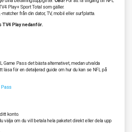
ge dina betalningsuppgifter.
OBS!
För att få tillgång till NFL
TV4 Play+ Sport Total som gäller.
atcher från din dator, TV, mobil eller surfplatta.
s TV4 Play nedanför.
FL Game Pass det bästa alternativet, medan utvalda
t läsa för en detaljerad guide om hur du kan se NFL på
 Pass
itt konto.
 välja om du vill betala hela paketet direkt eller dela upp