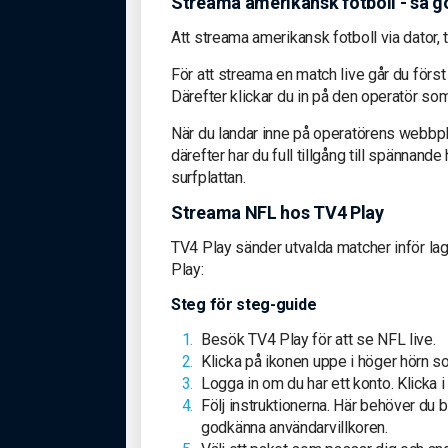
Streama amerikansk fotboll - så g
Att streama amerikansk fotboll via dator, te
För att streama en match live går du först
Därefter klickar du in på den operatör so
När du landar inne på operatörens webbpla
därefter har du full tillgång till spännand
surfplattan.
Streama NFL hos TV4 Play
TV4 Play sänder utvalda matcher inför l
Play:
Steg för steg-guide
Besök TV4 Play för att se NFL live.
Klicka på ikonen uppe i höger hörn s
Logga in om du har ett konto. Klicka 
Följ instruktionerna. Här behöver du 
godkänna användarvillkoren.