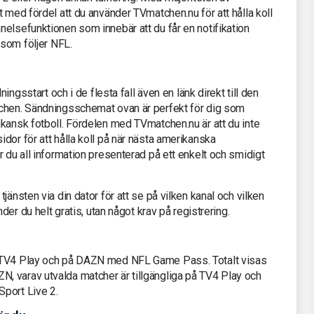
 med fördel att du använder TVmatchen.nu för att hålla koll
elsefunktionen som innebär att du får en notifikation
 som följer NFL.
ningsstart och i de flesta fall även en länk direkt till den
tchen. Sändningsschemat ovan är perfekt för dig som
kansk fotboll. Fördelen med TVmatchen.nu är att du inte
dor för att hålla koll på när nästa amerikanska
r du all information presenterad på ett enkelt och smidigt
jänsten via din dator för att se på vilken kanal och vilken
der du helt gratis, utan något krav på registrering.
å TV4 Play och på DAZN med NFL Game Pass. Totalt visas
 varav utvalda matcher är tillgängliga på TV4 Play och
port Live 2.