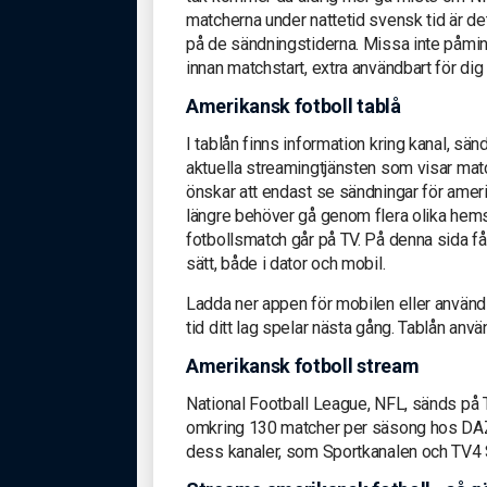
matcherna under nattetid svensk tid är det
på de sändningstiderna. Missa inte påminn
innan matchstart, extra användbart för dig
Amerikansk fotboll tablå
I tablån finns information kring kanal, sänd
aktuella streamingtjänsten som visar ma
önskar att endast se sändningar för ameri
längre behöver gå genom flera olika hemsi
fotbollsmatch går på TV. På denna sida få
sätt, både i dator och mobil.
Ladda ner appen för mobilen eller använd t
tid ditt lag spelar nästa gång. Tablån använ
Amerikansk fotboll stream
National Football League, NFL, sänds p
omkring 130 matcher per säsong hos DAZN,
dess kanaler, som Sportkanalen och TV4 S