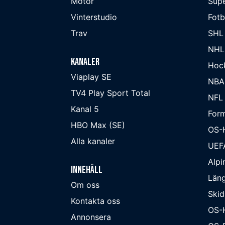
Motor
Supe
Vinterstudio
Fot
Trav
SHL
NHL
Kanaler
Hoc
Viaplay SE
NBA
TV4 Play Sport Total
NFL
Kanal 5
Form
HBO Max (SE)
OS-
Alla kanaler
UEF
Alpi
Innehåll
Läng
Om oss
Skid
Kontakta oss
OS-
Annonsera