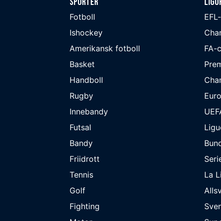
Sporter
Ligo
Fotboll
EFL
Ishockey
Cha
Amerikansk fotboll
FA-
Basket
Prem
Handboll
Cha
Rugby
Eur
Innebandy
UEF
Futsal
Ligu
Bandy
Bund
Friidrott
Seri
Tennis
La L
Golf
Alls
Fighting
Sve