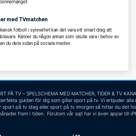
 abonnemanget.
cher med TVmatchen
ansk fotboll i synnerhet kan det vara ett smart drag att
bläsare. Känner du någon annan som skulle vara i behov av
kan du dela sidan på sociala medier.
RT PÅ TV – SPELSCHEMA MED MATCHER, TIDER & TV KAN
rfekta guiden för dig som gillar sport på tv. Vi erbjuder alla
 sport på tv idag eller sport på tv imorgon så hittar du det ho
ånader fram i tiden. Förutom vår sajt har vi även appar till i