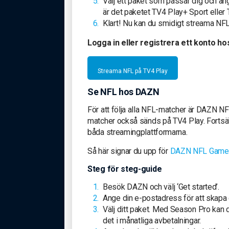
Välj ett paket som passar dig och an
är det paketet TV4 Play+ Sport eller 
Klart! Nu kan du smidigt streama NFL-m
Logga in eller registrera ett konto ho
Streama NFL på TV4 Play
Se NFL hos DAZN
För att följa alla NFL-matcher är DAZN N
matcher också sänds på TV4 Play. Fortsät
båda streamingplattformarna.
Så här signar du upp för
DAZN NFL Game
Steg för steg-guide
Besök DAZN och välj ‘Get started’.
Ange din e-postadress för att skapa d
Välj ditt paket. Med Season Pro kan du
det i månatliga avbetalningar.