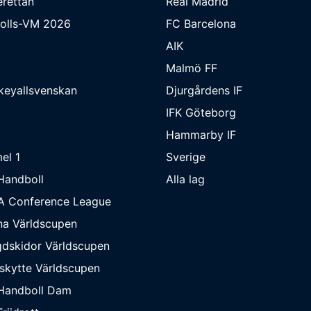
rettan
Real Madrid
bolls-VM 2026
FC Barcelona
AIK
Malmö FF
keyallsvenskan
Djurgårdens IF
IFK Göteborg
Hammarby IF
el 1
Sverige
Handboll
Alla lag
A Conference League
na Världscupen
dskidor Världscupen
skytte Världscupen
Handboll Dam