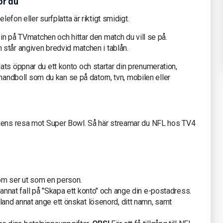
ör du
lefon eller surfplatta är riktigt smidigt.
 in på TVmatchen och hittar den match du vill se på.
m står angiven bredvid matchen i tablån.
ts öppnar du ett konto och startar din prenumeration,
e handboll som du kan se på datorn, tvn, mobilen eller
agens resa mot Super Bowl. Så här streamar du NFL hos TV4
om ser ut som en person.
i annat fall på "Skapa ett konto" och ange din e-postadress.
bland annat ange ett önskat lösenord, ditt namn, samt