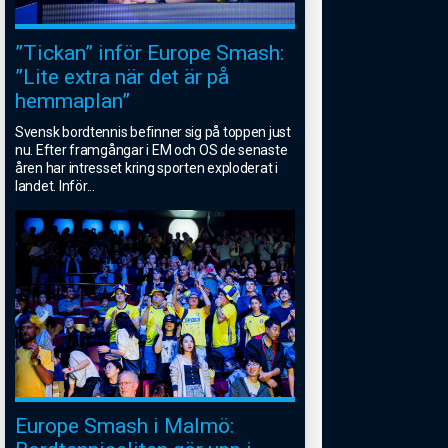
”Tickan” inför Europe Smash:
”Lite extra när det är på
hemmaplan”
Svensk bordtennis befinner sig på toppen just
nu. Efter framgångar i EM och OS de senaste
åren har intresset kring sporten exploderat i
landet. Inför
...
Europe Smash i Malmö: