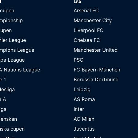
r
Lag
-cupen
Arsenal FC
mpionship
Manchester City
cupen
Liverpool FC
ier League
Chelsea FC
mpions League
Manchester United
opa League
PSG
A Nations League
FC Bayern München
e 1
Borussia Dortmund
esliga
Leipzig
e A
AS Roma
iga
Inter
venskan
AC Milan
nska cupen
Juventus