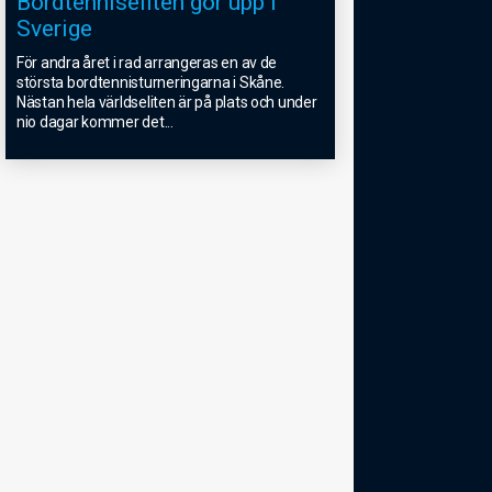
Bordtenniseliten gör upp i
Sverige
För andra året i rad arrangeras en av de
största bordtennisturneringarna i Skåne.
Nästan hela världseliten är på plats och under
nio dagar kommer det
...