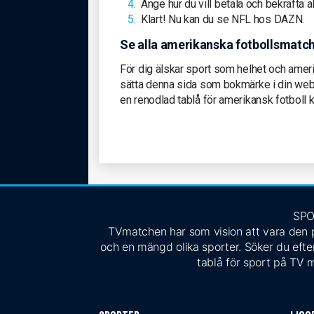
Ange hur du vill betala och bekräfta
Klart! Nu kan du se NFL hos DAZN.
Se alla amerikanska fotbollsmat
För dig älskar sport som helhet och amerik
sätta denna sida som bokmärke i din web
en renodlad tablå för amerikansk fotboll 
SPO
TVmatchen har som vision att vara den pe
och en mängd olika sporter. Söker du efter
tablå för sport på TV m