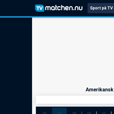
Sport på TV
Amerikansk 
06
07
08
09
10