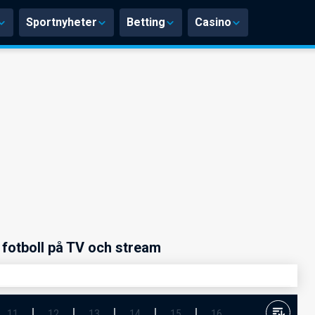
Sportnyheter
Betting
Casino
fotboll på TV och stream
11
12
13
14
15
16