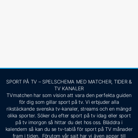
SPORT PÅ TV – SPELSCHEMA MED MATCHER, TIDER &
TV KANALER
TVmatchen har som vision att vara den perfekta guiden
för dig som gillar sport på tv. Vi erbjuder alla
rikstäckande svenska tv-kanaler, streams och en mängd
olika sporter. Söker du efter sport på tv idag eller sport
på tv imorgon så hittar du det hos oss. Bläddra i
kalendern så kan du se tv-tablå för sport på TV månader
fram i tiden. Förutom vår sajt har vi även appar till