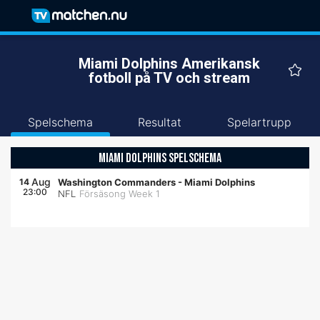
Miami Dolphins Amerikansk
fotboll på TV och stream
Spelschema
Resultat
Spelartrupp
MIAMI DOLPHINS SPELSCHEMA
Aug
14
Washington Commanders
-
Miami Dolphins
23:00
NFL
Försäsong Week 1