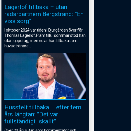
Lagerlöf tillbaka – utan
radarpartnern Bergstrand: ”En
viss sorg”
I oktober 2024 var tiden i Djurgården över för
Thomas Lagerlöf.Fram tills i sommar stod han
utan uppdrag, men nu är han tillbaka som
huvudtränare
...
Hussfelt tillbaka – efter fem
års längtan: ”Det var
fullständigt iskallt”
Över 20 år i rutan som kommentator och