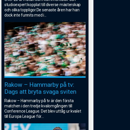
studioexpert kopplat till diverse mästerskap
och olika toppligor.De senaste åren har han
dock inte funnits med i
...
Rakow – Hammarby på tv:
Dags att bryta svaga sviten
Rakow – Hammarby på tv är den första
matchen i den tredje kvalomgången till
Conference League. Det blev uttåg ur kvalet
till Europa League för
...