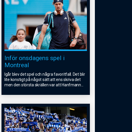
Inför onsdagens spel i
Montreal
Igår blev det spel och några favoritfall. Det blir
lite konstigt på något sätt att ens skriva det
men den största skrällen var att Hanfmann
...