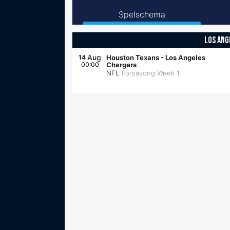
Spelschema
LOS ANG
Aug
14
Houston Texans
-
Los Angeles
00:00
Chargers
NFL
Försäsong Week 1