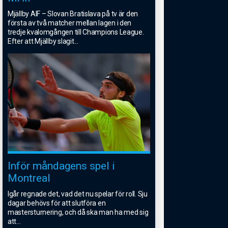
Mjällby AIF – Slovan Bratislava på tv är den
första av två matcher mellan lagen i den
tredje kvalomgången till Champions League.
Efter att Mjällby slagit
...
Inför måndagens spel i
Montreal
Igår regnade det, vad det nu spelar för roll. Sju
dagar behövs för att slutföra en
mastersturnering, och då ska man ha med sig
att
...