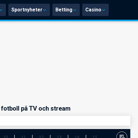
Sportnyheter
Betting
Casino
fotboll på TV och stream
10
11
12
13
14
15