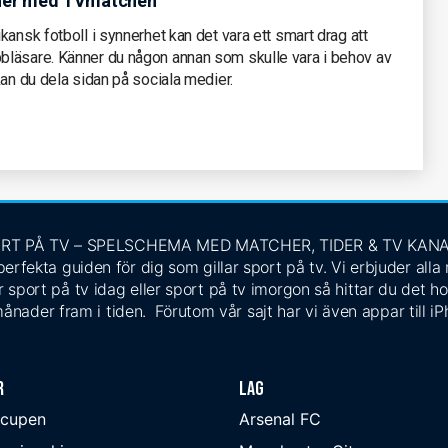
cher med TVmatchen
ansk fotboll i synnerhet kan det vara ett smart drag att
bläsare. Känner du någon annan som skulle vara i behov av
kan du dela sidan på sociala medier.
RT PÅ TV – SPELSCHEMA MED MATCHER, TIDER & TV KAN
rfekta guiden för dig som gillar sport på tv. Vi erbjuder alla
 sport på tv idag eller sport på tv imorgon så hittar du det ho
ånader fram i tiden. Förutom vår sajt har vi även appar till i
r
Lag
-cupen
Arsenal FC