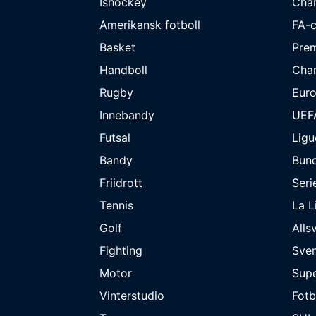
Ishockey
Cha
Amerikansk fotboll
FA-
Basket
Prem
Handboll
Cha
Rugby
Eur
Innebandy
UEF
Futsal
Ligu
Bandy
Bund
Friidrott
Seri
Tennis
La L
Golf
Alls
Fighting
Sve
Motor
Supe
Vinterstudio
Fot