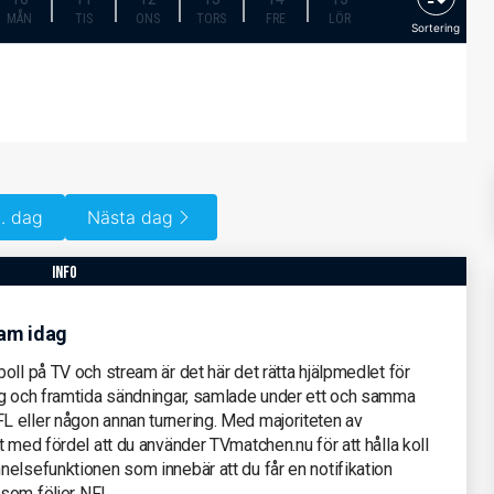
MÅN
TIS
ONS
TORS
FRE
LÖR
Sortering
. dag
Nästa dag
info
eam idag
oll på TV och stream är det här det rätta hjälpmedlet för
ag och framtida sändningar, samlade under ett och samma
 eller någon annan turnering. Med majoriteten av
 med fördel att du använder TVmatchen.nu för att hålla koll
elsefunktionen som innebär att du får en notifikation
 som följer NFL.