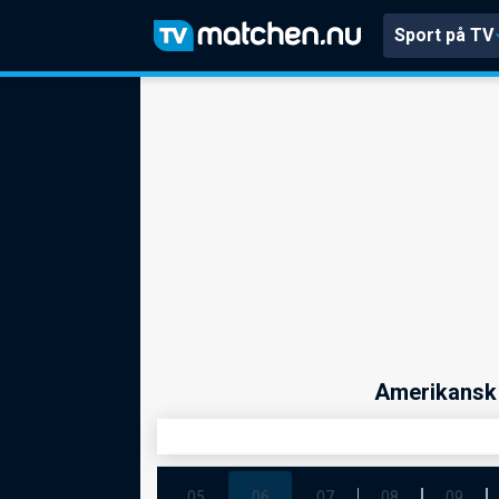
Sport på TV
Amerikansk 
05
06
07
08
09