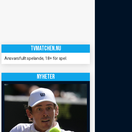
TVMATCHEN.NU
Ansvarsfullt spelande, 18+ för spel.
NYHETER