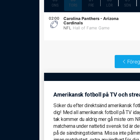
ONS
TORS
FRE
LÖR
SÖN
02:00
Carolina Panthers
-
Arizona
Cardinals
NFL
Hall of Fame Game
Föreg
Amerikansk fotboll på TV och str
Söker du efter direktsänd amerikansk fotb
dig! Med all amerikansk fotboll på TV id
tak kommer du aldrig mer gå miste om NFL
matcherna under nattetid svensk tid är det
på de sändningstiderna. Missa inte påminn
innan matchstart, extra användbart för dig