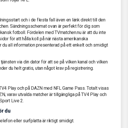
ningsstart och i de flesta fall även en länk direkt till den
tchen. Sändningsschemat ovan är perfekt för dig som
kansk fotboll. Fördelen med TVmatchen.nu är att du inte
dor för att hålla koll på när nästa amerikanska
r du all information presenterad på ett enkelt och smidigt
jänsten via din dator för att se på vilken kanal och vilken
der du helt gratis, utan något krav på registrering.
å TV4 Play och på DAZN med NFL Game Pass. Totalt visas
 varav utvalda matcher är tillgängliga på TV4 Play och
port Live 2.
ör du
lefon eller surfplatta är riktigt smidigt.