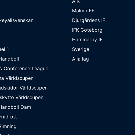
AIK
Malmö FF
keyallsvenskan
Djurgårdens IF
IFK Göteborg
Hammarby IF
el 1
Sverige
Handboll
Alla lag
A Conference League
na Världscupen
dskidor Världscupen
skytte Världscupen
Handboll Dam
riidrott
Simning