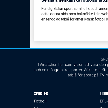
Se alla amerikanska fotbollsmat
För dig älskar sport som helhet och amerik
sätta denna sida som bokmärke i din web
en renodlad tablå för amerikansk fotboll 
SPO
TVmatchen har som vision att vara den pe
och en mängd olika sporter. Söker du efter
tablå för sport på TV m
Sporter
Ligo
Fotboll
EFL