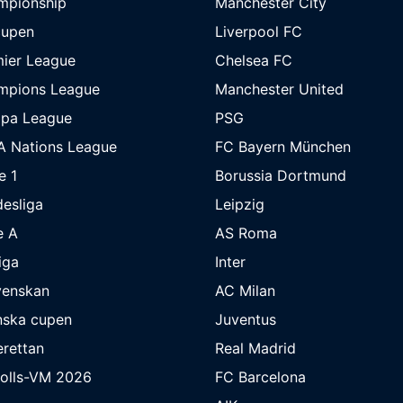
mpionship
Manchester City
cupen
Liverpool FC
ier League
Chelsea FC
mpions League
Manchester United
opa League
PSG
A Nations League
FC Bayern München
e 1
Borussia Dortmund
esliga
Leipzig
e A
AS Roma
iga
Inter
venskan
AC Milan
nska cupen
Juventus
rettan
Real Madrid
bolls-VM 2026
FC Barcelona