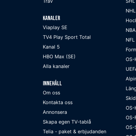
Trav
SHL
NHL
Kanaler
Hoc
Viaplay SE
NBA
TV4 Play Sport Total
NFL
Kanal 5
Form
HBO Max (SE)
OS-
Alla kanaler
UEF
Alpi
Innehåll
Läng
Om oss
Skid
Kontakta oss
OS-
Annonsera
OS-F
Skapa egen TV-tablå
OS-
Telia - paket & erbjudanden