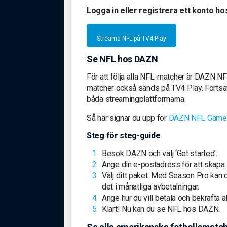
Logga in eller registrera ett konto ho
Streama NFL på TV4 Play
Se NFL hos DAZN
För att följa alla NFL-matcher är DAZN N
matcher också sänds på TV4 Play. Fortsät
båda streamingplattformarna.
Så här signar du upp för
DAZN NFL Game
Steg för steg-guide
Besök DAZN och välj ‘Get started’.
Ange din e-postadress för att skapa d
Välj ditt paket. Med Season Pro kan du
det i månatliga avbetalningar.
Ange hur du vill betala och bekräfta
Klart! Nu kan du se NFL hos DAZN.