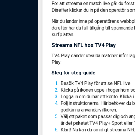
För att streama en match live går du först
Därefter klickar du in på den operatör so
När du landar inne på operatörens webbpla
därefter har du full tillgång till spännand
surfplattan.
Streama NFL hos TV4 Play
TV4 Play sänder utvalda matcher inför l
Play:
Steg för steg-guide
Besök TV4 Play för att se NFL live.
Klicka på ikonen uppe i höger hörn s
Logga in om du har ett konto. Klicka 
Följ instruktionerna. Här behöver du 
godkänna användarvillkoren.
Välj ett paket som passar dig och an
är det paketet TV4 Play+ Sport eller 
Klart! Nu kan du smidigt streama NFL-m