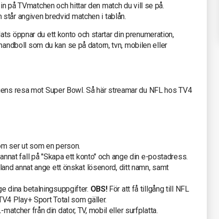
 in på TVmatchen och hittar den match du vill se på.
m står angiven bredvid matchen i tablån.
ts öppnar du ett konto och startar din prenumeration,
e handboll som du kan se på datorn, tvn, mobilen eller
agens resa mot Super Bowl. Så här streamar du NFL hos TV4
om ser ut som en person.
i annat fall på "Skapa ett konto" och ange din e-postadress.
bland annat ange ett önskat lösenord, ditt namn, samt
ge dina betalningsuppgifter.
OBS!
För att få tillgång till NFL
TV4 Play+ Sport Total som gäller.
atcher från din dator, TV, mobil eller surfplatta.