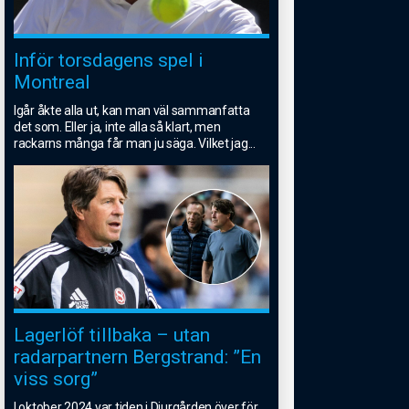
Inför torsdagens spel i
Montreal
Igår åkte alla ut, kan man väl sammanfatta
det som. Eller ja, inte alla så klart, men
rackarns många får man ju säga. Vilket jag
...
Lagerlöf tillbaka – utan
radarpartnern Bergstrand: ”En
viss sorg”
I oktober 2024 var tiden i Djurgården över för