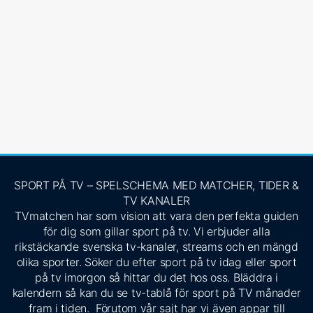
SPORT PÅ TV – SPELSCHEMA MED MATCHER, TIDER &
TV KANALER
TVmatchen har som vision att vara den perfekta guiden
för dig som gillar sport på tv. Vi erbjuder alla
rikstäckande svenska tv-kanaler, streams och en mängd
olika sporter. Söker du efter sport på tv idag eller sport
på tv imorgon så hittar du det hos oss. Bläddra i
kalendern så kan du se tv-tablå för sport på TV månader
fram i tiden. Förutom vår sajt har vi även appar till