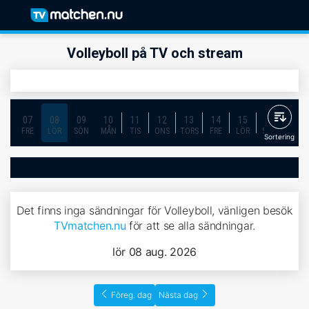
Volleyboll på TV och stream
07
08
09
10
11
12
13
14
15
16
17
FRE
LÖR
SÖN
MÅN
TIS
ONS
TORS
FRE
LÖR
SÖN
MÅN
Sortering
Det finns inga sändningar för Volleyboll, vänligen besök
TVmatchen.nu
för att se alla sändningar.
lör 08 aug. 2026
Föreg. dag
Nästa dag