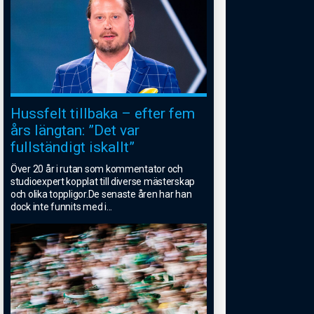
Hussfelt tillbaka – efter fem
års längtan: ”Det var
fullständigt iskallt”
Över 20 år i rutan som kommentator och
studioexpert kopplat till diverse mästerskap
och olika toppligor.De senaste åren har han
dock inte funnits med i
...