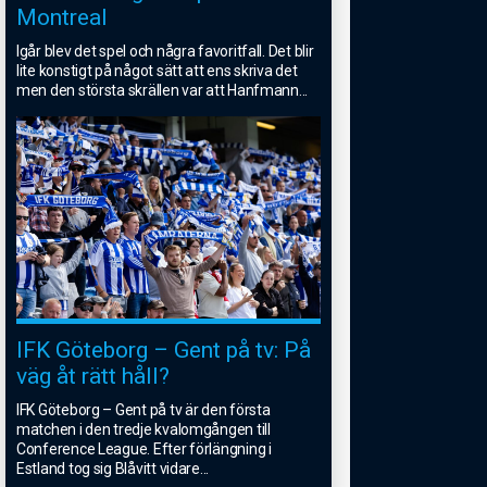
Montreal
Igår blev det spel och några favoritfall. Det blir
lite konstigt på något sätt att ens skriva det
men den största skrällen var att Hanfmann
...
IFK Göteborg – Gent på tv: På
väg åt rätt håll?
IFK Göteborg – Gent på tv är den första
matchen i den tredje kvalomgången till
Conference League. Efter förlängning i
Estland tog sig Blåvitt vidare
...