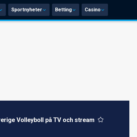
Sportnyheter
Betting
Casino
erige Volleyboll på TV och stream