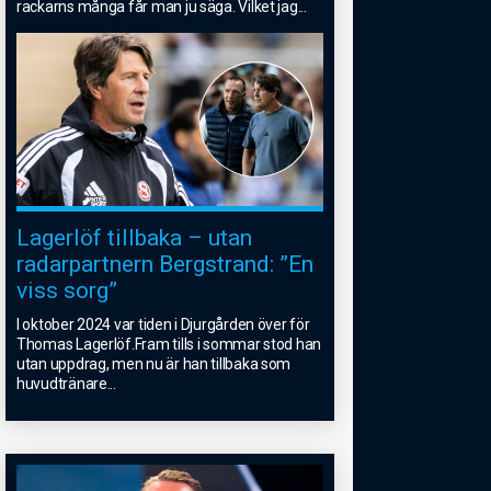
rackarns många får man ju säga. Vilket jag
...
Lagerlöf tillbaka – utan
radarpartnern Bergstrand: ”En
viss sorg”
I oktober 2024 var tiden i Djurgården över för
Thomas Lagerlöf.Fram tills i sommar stod han
utan uppdrag, men nu är han tillbaka som
huvudtränare
...