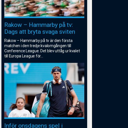
Rakow – Hammarby på tv:
Dags att bryta svaga sviten
Rakow – Hammarby på tv är den första
matchen i den tredje kvalomgången till
Conference League. Det blev uttåg ur kvalet
till Europa League för
...
Inför onsdagens spel i