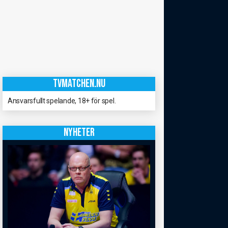
TVMATCHEN.NU
Ansvarsfullt spelande, 18+ för spel.
NYHETER