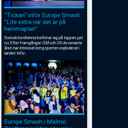
”Tickan” inför Europe Smash:
”Lite extra när det är på
hemmaplan”
Svensk bordtennis befinner sig på toppen just
nu. Efter framgångar i EM och OS de senaste
åren har intresset kring sporten exploderat i
landet. Inför
...
Europe Smash i Malmö: