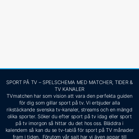
SPORT PÅ TV – SPELSCHEMA MED MATCHER, TIDER &
TV KANALER
TVmatchen har som vision att vara den perfekta guiden
för dig som gillar sport på tv. Vi erbjuder alla
rikstäckande svenska tv-kanaler, streams och en mängd
olika sporter. Söker du efter sport på tv idag eller sport
på tv imorgon så hittar du det hos oss. Bläddra i
kalendern så kan du se tv-tablå för sport på TV månader
fram i tiden. Förutom vår sajt har vi även appar till