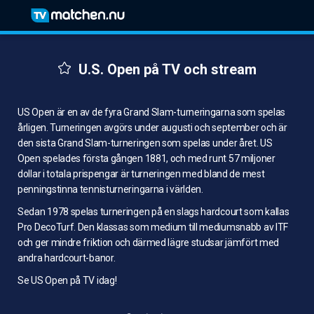
U.S. Open på TV och stream
US Open är en av de fyra Grand Slam-turneringarna som spelas
årligen. Turneringen avgörs under augusti och september och är
den sista Grand Slam-turneringen som spelas under året. US
Open spelades första gången 1881, och med runt 57 miljoner
dollar i totala prispengar är turneringen med bland de mest
penningstinna tennisturneringarna i världen.
Sedan 1978 spelas turneringen på en slags hardcourt som kallas
Pro DecoTurf. Den klassas som medium till mediumsnabb av ITF
och ger mindre friktion och därmed lägre studsar jämfört med
andra hardcourt-banor.
Se US Open på TV idag!