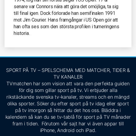
senare var Connors nära att göra det omöjliga, ta sig
till final igen. Dock förlorade han semifinalen 1991
mot Jim Courier. Hans framgångar i US Open gör att
han ofta ses som den största profilen i turneringens
historia.
SPORT PÅ TV – SPELSCHEMA MED MATCHER, TIDER &
TV KANALER
TVmatchen har som vision att vara den perfekta guiden
för dig som gillar sport på tv. Vi erbjuder alla
rikstäckande svenska tv-kanaler, streams och en mängd
olika sporter. Söker du efter sport på tv idag eller sport
på tv imorgon så hittar du det hos oss. Bläddra i
kalendern så kan du se tv-tablå för sport på TV månader
fram i tiden. Förutom vår sajt har vi även appar till
iPhone, Android och iPad.