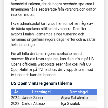
åttondelsfinalerna, där de högst seedade spelarna i
turneringen hålls separerade från varandra och därför
inte kan mötas.
I kvartsfinalspelet kan vi se fram emot när några av
de bästa spelarna ställs mot varandra. Därefter
avgörs finalen i damernas singelturnering och
herrarnas singelfinal avgörs dagen efter och avslutar
hela turneringen.
För att hitta din turneringens spelschema och
matcher för din favoritspelare, kan du surfa in på US
Opens officiella webbplats eller hålla koll i vår US
Open-talå här på TVmatchen, där vi uppdaterar med
tv-tider och kanaler löpande.
US Open vinnare genom tiderna
År
Herrsingel
Damsingel
2024
Jannik Sinner
Aryna Sabalenka
2022
Carlos Alcaraz
Iga Swiatek