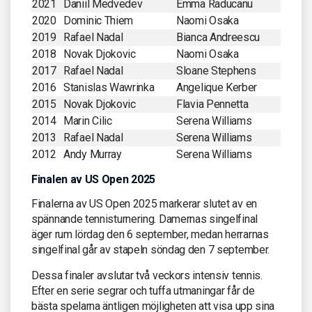
2021
Daniil Medvedev
Emma Raducanu
2020
Dominic Thiem
Naomi Osaka
2019
Rafael Nadal
Bianca Andreescu
2018
Novak Djokovic
Naomi Osaka
2017
Rafael Nadal
Sloane Stephens
2016
Stanislas Wawrinka
Angelique Kerber
2015
Novak Djokovic
Flavia Pennetta
2014
Marin Cilic
Serena Williams
2013
Rafael Nadal
Serena Williams
2012
Andy Murray
Serena Williams
Finalen av US Open 2025
Finalerna av US Open 2025 markerar slutet av en
spännande tennisturnering. Damernas singelfinal
äger rum lördag den 6 september, medan herrarnas
singelfinal går av stapeln söndag den 7 september.
Dessa finaler avslutar två veckors intensiv tennis.
Efter en serie segrar och tuffa utmaningar får de
bästa spelarna äntligen möjligheten att visa upp sina