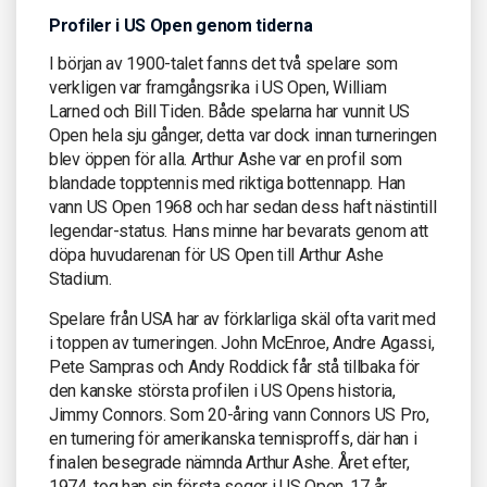
Profiler i US Open genom tiderna
I början av 1900-talet fanns det två spelare som
verkligen var framgångsrika i US Open, William
Larned och Bill Tiden. Både spelarna har vunnit US
Open hela sju gånger, detta var dock innan turneringen
blev öppen för alla. Arthur Ashe var en profil som
blandade topptennis med riktiga bottennapp. Han
vann US Open 1968 och har sedan dess haft nästintill
legendar-status. Hans minne har bevarats genom att
döpa huvudarenan för US Open till Arthur Ashe
Stadium.
Spelare från USA har av förklarliga skäl ofta varit med
i toppen av turneringen. John McEnroe, Andre Agassi,
Pete Sampras och Andy Roddick får stå tillbaka för
den kanske största profilen i US Opens historia,
Jimmy Connors. Som 20-åring vann Connors US Pro,
en turnering för amerikanska tennisproffs, där han i
finalen besegrade nämnda Arthur Ashe. Året efter,
1974, tog han sin första seger i US Open. 17 år