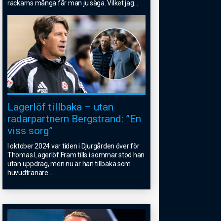
rackarns många får man ju säga. Vilket jag
...
Lagerlöf tillbaka – utan
radarpartnern Bergstrand: ”En
viss sorg”
I oktober 2024 var tiden i Djurgården över för
Thomas Lagerlöf.Fram tills i sommar stod han
utan uppdrag, men nu är han tillbaka som
huvudtränare
...