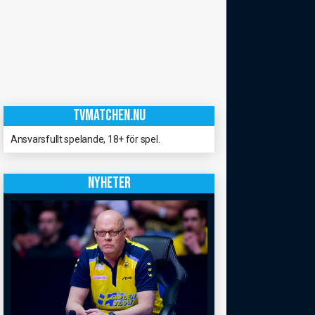
TVMATCHEN.NU
Ansvarsfullt spelande, 18+ för spel.
NYHETER