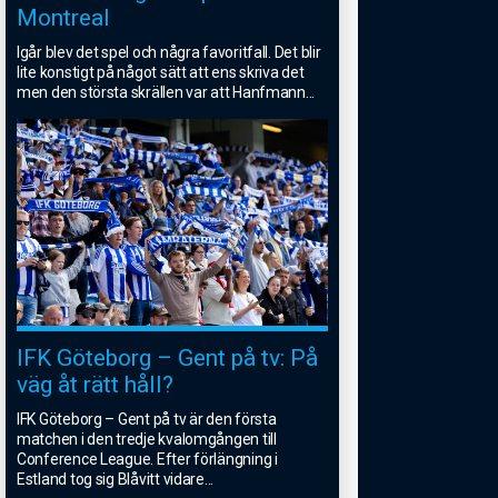
Montreal
Igår blev det spel och några favoritfall. Det blir
lite konstigt på något sätt att ens skriva det
men den största skrällen var att Hanfmann
...
IFK Göteborg – Gent på tv: På
väg åt rätt håll?
IFK Göteborg – Gent på tv är den första
matchen i den tredje kvalomgången till
Conference League. Efter förlängning i
Estland tog sig Blåvitt vidare
...