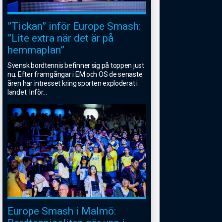
”Tickan” inför Europe Smash:
”Lite extra när det är på
hemmaplan”
Svensk bordtennis befinner sig på toppen just
nu. Efter framgångar i EM och OS de senaste
åren har intresset kring sporten exploderat i
landet. Inför
...
Europe Smash i Malmö: