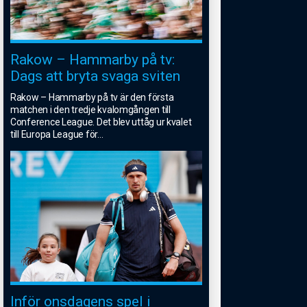
Rakow – Hammarby på tv:
Dags att bryta svaga sviten
Rakow – Hammarby på tv är den första
matchen i den tredje kvalomgången till
Conference League. Det blev uttåg ur kvalet
till Europa League för
...
Inför onsdagens spel i