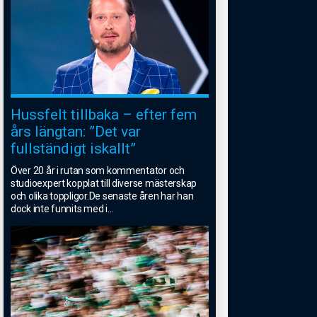
Hussfelt tillbaka – efter fem
års längtan: ”Det var
fullständigt iskallt”
Över 20 år i rutan som kommentator och
studioexpert kopplat till diverse mästerskap
och olika toppligor.De senaste åren har han
dock inte funnits med i
...