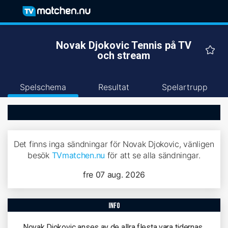
Novak Djokovic Tennis på TV
och stream
Spelschema
Resultat
Spelartrupp
Det finns inga sändningar för Novak Djokovic, vänligen
besök
TVmatchen.nu
för att se alla sändningar.
fre 07 aug. 2026
info
Novak Djokovic anses av de allra flesta vara tidernas