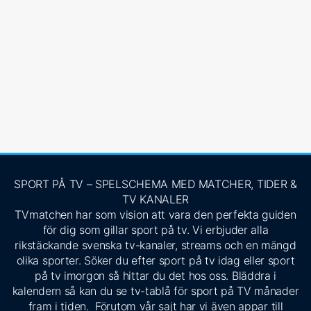
SPORT PÅ TV – SPELSCHEMA MED MATCHER, TIDER &
TV KANALER
TVmatchen har som vision att vara den perfekta guiden
för dig som gillar sport på tv. Vi erbjuder alla
rikstäckande svenska tv-kanaler, streams och en mängd
olika sporter. Söker du efter sport på tv idag eller sport
på tv imorgon så hittar du det hos oss. Bläddra i
kalendern så kan du se tv-tablå för sport på TV månader
fram i tiden. Förutom vår sajt har vi även appar till