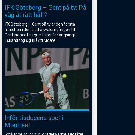
IFK Göteborg – Gent på tv: På
väg åt rätt håll?
IFK Göteborg – Gent på tv är den första
matchen i den tredje kvalomgången till
Conference League. Efter förlängning i
Estland tog sig Blåvitt vidare
...
Inför tisdagens spel i
Montreal
Strålande sol och 25 grader varmt. Det låter