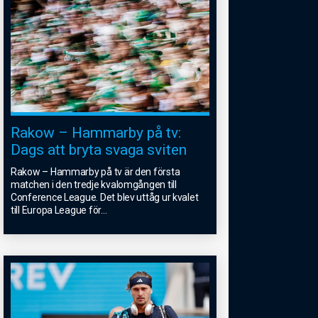
Rakow – Hammarby på tv:
Dags att bryta svaga sviten
Rakow – Hammarby på tv är den första
matchen i den tredje kvalomgången till
Conference League. Det blev uttåg ur kvalet
till Europa League för
...