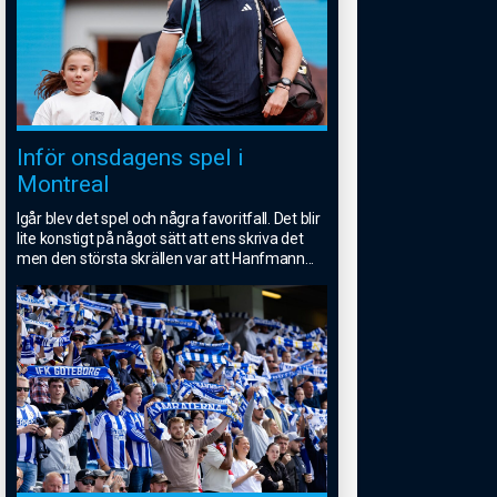
Inför onsdagens spel i
Montreal
Igår blev det spel och några favoritfall. Det blir
lite konstigt på något sätt att ens skriva det
men den största skrällen var att Hanfmann
...