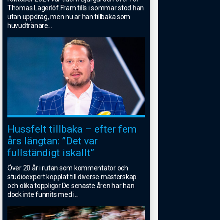
Thomas Lagerlöf.Fram tills i sommar stod han
utan uppdrag, men nu är han tillbaka som
huvudtränare
...
Hussfelt tillbaka – efter fem
års längtan: ”Det var
fullständigt iskallt”
Över 20 år i rutan som kommentator och
studioexpert kopplat till diverse mästerskap
och olika toppligor.De senaste åren har han
dock inte funnits med i
...