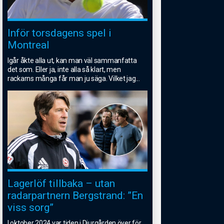
Inför torsdagens spel i
Montreal
Igår åkte alla ut, kan man väl sammanfatta
det som. Eller ja, inte alla så klart, men
rackarns många får man ju säga. Vilket jag
...
Lagerlöf tillbaka – utan
radarpartnern Bergstrand: ”En
viss sorg”
I oktober 2024 var tiden i Djurgården över för