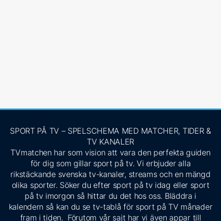
SPORT PÅ TV – SPELSCHEMA MED MATCHER, TIDER &
TV KANALER
TVmatchen har som vision att vara den perfekta guiden
för dig som gillar sport på tv. Vi erbjuder alla
rikstäckande svenska tv-kanaler, streams och en mängd
olika sporter. Söker du efter sport på tv idag eller sport
på tv imorgon så hittar du det hos oss. Bläddra i
kalendern så kan du se tv-tablå för sport på TV månader
fram i tiden. Förutom vår sajt har vi även appar till