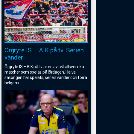
Örgryte IS – AIK på tv: Serien
vänder
Örgryte IS – AIK på tv är en av två allsvenska
matcher som spelas på lördagen. Halva
säsongen har spelats, serien vänder och förra
helgens
...