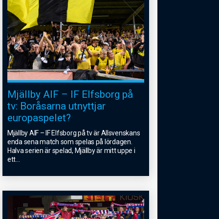
Mjällby AIF – IF Elfsborg på
tv: Boråsarna utnyttjar
europaspelet?
Mjällby AIF – IF Elfsborg på tv är Allsvenskans
enda sena match som spelas på lördagen.
Halva serien är spelad, Mjällby är mitt uppe i
ett
...