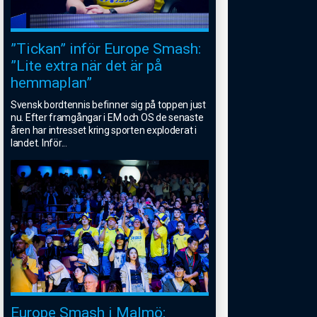
”Tickan” inför Europe Smash:
”Lite extra när det är på
hemmaplan”
Svensk bordtennis befinner sig på toppen just
nu. Efter framgångar i EM och OS de senaste
åren har intresset kring sporten exploderat i
landet. Inför
...
Europe Smash i Malmö: