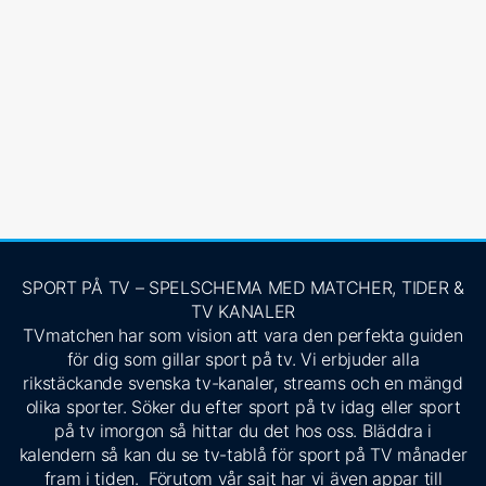
SPORT PÅ TV – SPELSCHEMA MED MATCHER, TIDER &
TV KANALER
TVmatchen har som vision att vara den perfekta guiden
för dig som gillar sport på tv. Vi erbjuder alla
rikstäckande svenska tv-kanaler, streams och en mängd
olika sporter. Söker du efter sport på tv idag eller sport
på tv imorgon så hittar du det hos oss. Bläddra i
kalendern så kan du se tv-tablå för sport på TV månader
fram i tiden. Förutom vår sajt har vi även appar till