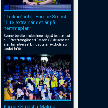
”Tickan” inför Europe Smash:
”Lite extra när det är på
hemmaplan”
Svensk bordtennis befinner sig på toppen just
nu. Efter framgångar i EM och OS de senaste
åren har intresset kring sporten exploderat i
landet. Inför
...
Europe Smash i Malmö: