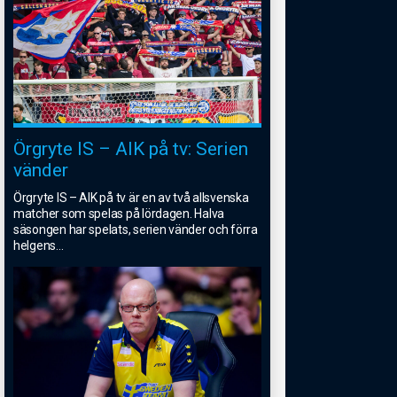
Örgryte IS – AIK på tv: Serien
vänder
Örgryte IS – AIK på tv är en av två allsvenska
matcher som spelas på lördagen. Halva
säsongen har spelats, serien vänder och förra
helgens
...