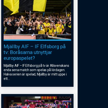
Mjällby AIF – IF Elfsborg på
tv: Boråsarna utnyttjar
europaspelet?
Mjällby AIF – IF Elfsborg på tv är Allsvenskans
enda sena match som spelas på lördagen.
Halva serien är spelad, Mjällby är mitt uppe i
ett
...