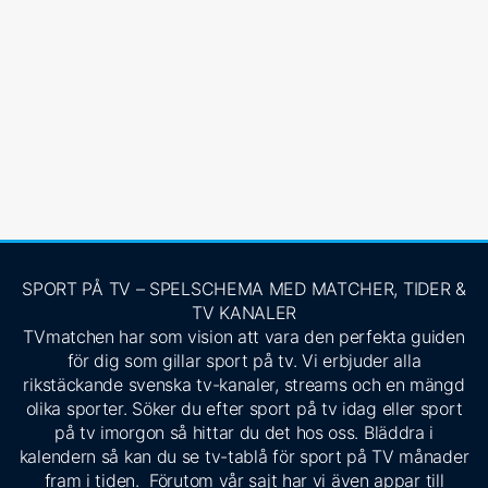
SPORT PÅ TV – SPELSCHEMA MED MATCHER, TIDER &
TV KANALER
TVmatchen har som vision att vara den perfekta guiden
för dig som gillar sport på tv. Vi erbjuder alla
rikstäckande svenska tv-kanaler, streams och en mängd
olika sporter. Söker du efter sport på tv idag eller sport
på tv imorgon så hittar du det hos oss. Bläddra i
kalendern så kan du se tv-tablå för sport på TV månader
fram i tiden. Förutom vår sajt har vi även appar till